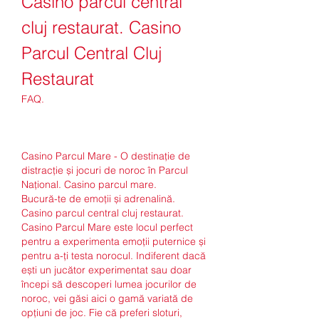
Casino parcul central 
cluj restaurat. Casino 
Parcul Central Cluj 
Restaurat
FAQ.
Casino Parcul Mare - O destinație de 
distracție și jocuri de noroc în Parcul 
Național. Casino parcul mare.
Bucură-te de emoții și adrenalină. 
Casino parcul central cluj restaurat.
Casino Parcul Mare este locul perfect 
pentru a experimenta emoții puternice și 
pentru a-ți testa norocul. Indiferent dacă 
ești un jucător experimentat sau doar 
începi să descoperi lumea jocurilor de 
noroc, vei găsi aici o gamă variată de 
opțiuni de joc. Fie că preferi sloturi, 