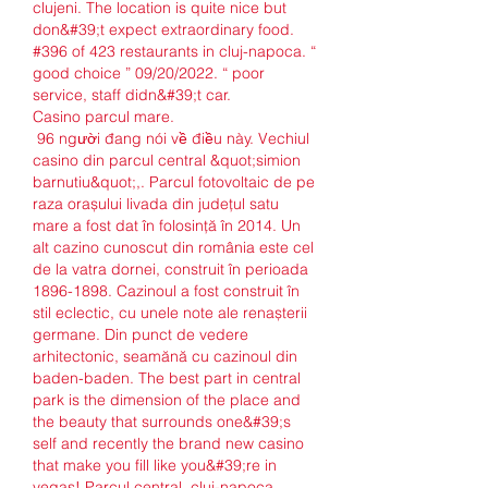
clujeni. The location is quite nice but 
don&#39;t expect extraordinary food. 
#396 of 423 restaurants in cluj-napoca. “ 
good choice ” 09/20/2022. “ poor 
service, staff didn&#39;t car. 
Casino parcul mare.
 96 người đang nói về điều này. Vechiul 
casino din parcul central &quot;simion 
barnutiu&quot;,. Parcul fotovoltaic de pe 
raza orașului livada din județul satu 
mare a fost dat în folosință în 2014. Un 
alt cazino cunoscut din românia este cel 
de la vatra dornei, construit în perioada 
1896-1898. Cazinoul a fost construit în 
stil eclectic, cu unele note ale renașterii 
germane. Din punct de vedere 
arhitectonic, seamănă cu cazinoul din 
baden-baden. The best part in central 
park is the dimension of the place and 
the beauty that surrounds one&#39;s 
self and recently the brand new casino 
that make you fill like you&#39;re in 
vegas! Parcul central, cluj-napoca 