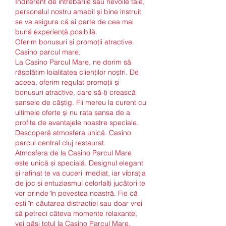
Indiferent de întrebările sau nevoile tale, 
personalul nostru amabil și bine instruit 
se va asigura că ai parte de cea mai 
bună experiență posibilă.
Oferim bonusuri și promoții atractive. 
Casino parcul mare.
La Casino Parcul Mare, ne dorim să 
răsplătim loialitatea clienților noștri. De 
aceea, oferim regulat promoții și 
bonusuri atractive, care să-ți crească 
șansele de câștig. Fii mereu la curent cu 
ultimele oferte și nu rata șansa de a 
profita de avantajele noastre speciale.
Descoperă atmosfera unică. Casino 
parcul central cluj restaurat.
Atmosfera de la Casino Parcul Mare 
este unică și specială. Designul elegant 
și rafinat te va cuceri imediat, iar vibrația 
de joc și entuziasmul celorlalți jucători te 
vor prinde în povestea noastră. Fie că 
ești în căutarea distracției sau doar vrei 
să petreci câteva momente relaxante, 
vei găsi totul la Casino Parcul Mare. 