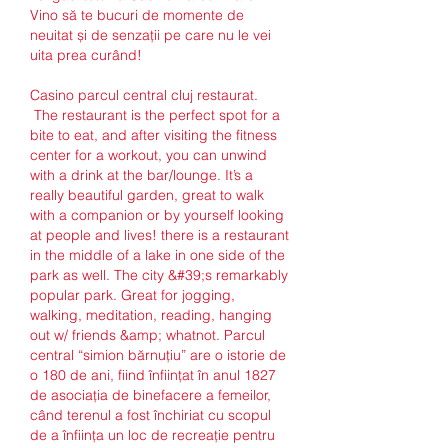
Vino să te bucuri de momente de 
neuitat și de senzații pe care nu le vei 
uita prea curând!
Casino parcul central cluj restaurat.
 The restaurant is the perfect spot for a 
bite to eat, and after visiting the fitness 
center for a workout, you can unwind 
with a drink at the bar/lounge. It’s a 
really beautiful garden, great to walk 
with a companion or by yourself looking 
at people and lives! there is a restaurant 
in the middle of a lake in one side of the 
park as well. The city &#39;s remarkably 
popular park. Great for jogging, 
walking, meditation, reading, hanging 
out w/ friends &amp; whatnot. Parcul 
central “simion bărnuțiu” are o istorie de 
o 180 de ani, fiind înființat în anul 1827 
de asociația de binefacere a femeilor, 
când terenul a fost închiriat cu scopul 
de a înființa un loc de recreație pentru 