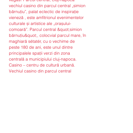
vechiul casino din parcul central „simion 
bărnuțiu”, palat eclectic de inspirație 
vieneză , este amfitrionul evenimentelor 
culturale și artistice ale „orașului-
comoară”. Parcul central &quot;simion 
bărnuțiu&quot;, colocvial parcul mare, în 
maghiară sétatér, cu o vechime de 
peste 180 de ani, este unul dintre 
principalele spații verzi din zona 
centrală a municipiului cluj-napoca. 
Casino – centru de cultură urbană. 
Vechiul casino din parcul central 
&quot;simion barnutiu&quot;, palat 
eclectic de inspiratie vieneza, este 
amfitrionul evenimentelor culturale si 
artistice ale &quot;orasului-
comoara&quot;. 
Jocuri de noroc în 
Parcul Național. Casino 
parcul central cluj