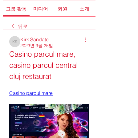
그룹 활동
미디어
회원
소개
뒤로
Kirk Sandate
Kirk Sandate
2023년 9월 25일
Casino parcul mare, 
casino parcul central 
cluj restaurat
Casino parcul mare