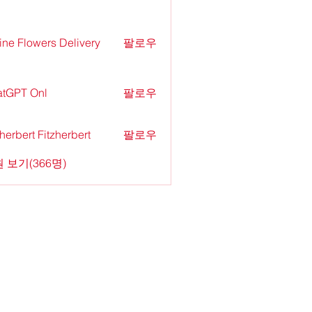
ine Flowers Delivery
팔로우
tGPT Onl
팔로우
zherbert Fitzherbert
팔로우
 보기(366명)