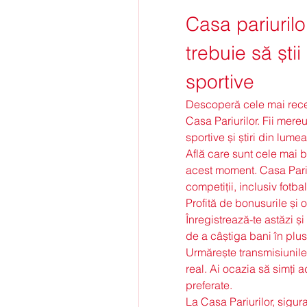
Casa pariurilor
trebuie să ști
sportive
Descoperă cele mai recent
Casa Pariurilor. Fii mere
sportive și știri din lumea
Află care sunt cele mai b
acest moment. Casa Pariur
competiții, inclusiv fotba
Profită de bonusurile și 
Înregistrează-te astăzi ș
de a câștiga bani în plus
Urmărește transmisiunile l
real. Ai ocazia să simți a
preferate.
La Casa Pariurilor, siguran