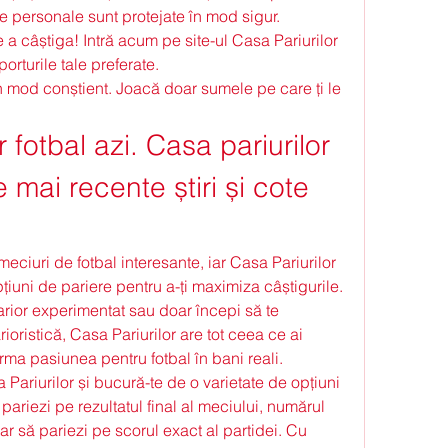
ele personale sunt protejate în mod sigur.
a câștiga! Intră acum pe site-ul Casa Pariurilor 
orturile tale preferate.
n mod conștient. Joacă doar sumele pe care ți le 
 fotbal azi. Casa pariurilor 
e mai recente știri și cote 
meciuri de fotbal interesante, iar Casa Pariurilor 
țiuni de pariere pentru a-ți maximiza câștigurile. 
arior experimentat sau doar începi să te 
ioristică, Casa Pariurilor are tot ceea ce ai 
orma pasiunea pentru fotbal în bani reali.
Pariurilor și bucură-te de o varietate de opțiuni 
pariezi pe rezultatul final al meciului, numărul 
ar să pariezi pe scorul exact al partidei. Cu 