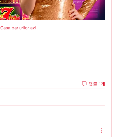
Casa pariurilor azi
댓글 1개