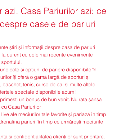
 azi. Casa Pariurilor azi: ce 
i despre casele de pariuri 
e știri și informații despre casa de pariuri 
u la curent cu cele mai recente evenimente 
 sportului.
une cote și opțiuni de pariere disponibile în 
ilor îți oferă o gamă largă de sporturi și 
l, baschet, tenis, curse de cai și multe altele.
ofertele speciale disponibile acum! 
i primești un bonus de bun venit. Nu rata șansa 
 cu Casa Pariurilor.
ive ale meciurilor tale favorite și pariază în timp 
drenalina parierii în timp ce urmărești meciurile 
ța și confidențialitatea clienților sunt prioritare. 