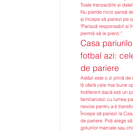
Toate tranzacțiile și dat
Nu pierde nicio șansă de 
și începe să pariezi pe sp
"Pariază responsabil și î
permiți să le pierzi."
Casa pariurilor
fotbal azi: cel
de pariere
Astăzi este o zi plină de 
îți oferă cele mai bune op
Indiferent dacă ești un p
familiarizezi cu lumea par
nevoie pentru a-ți transf
Începe să pariezi la Casa 
de pariere. Poți alege să 
golurilor marcate sau chi