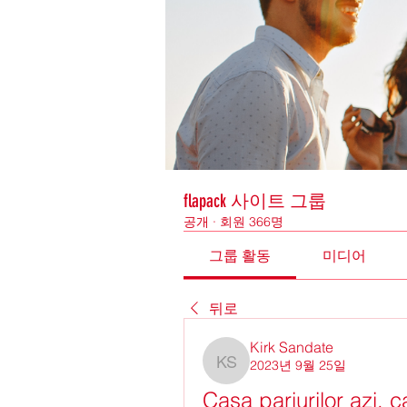
flapack 사이트 그룹
공개
·
회원 366명
그룹 활동
미디어
뒤로
Kirk Sandate
2023년 9월 25일
Kirk Sandate
Casa pariurilor azi, c