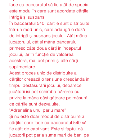
face ca baccaratul să fie atât de special 
este modul în care sunt acordate cărțile.
Intrigă și suspans
În baccaratul 540, cărțile sunt distribuite 
într-un mod unic, care adaugă o doză 
de intrigă și suspans jocului. Atât mâna 
jucătorului, cât și mâna băncarului 
primesc câte două cărți în începutul 
jocului, iar în funcție de valoarea 
acestora, mai pot primi și alte cărți 
suplimentare.
Acest proces unic de distribuire a 
cărților creează o tensiune crescândă în 
timpul desfășurării jocului, deoarece 
jucătorii își pot schimba părerea cu 
privire la mâna câștigătoare pe măsură 
ce cărțile sunt dezvăluite.
"Adrenalina unui pariu mare"
Și nu este doar modul de distribuire a 
cărților care face ca baccaratul 540 să 
fie atât de captivant. Este și faptul că 
jucătorii pot paria sume mari de bani pe 