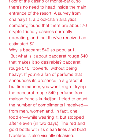
floor of the casino of monte-carlo, so 
there’s no need to head inside the main 
entrance of the resort. A survey from 
chainalysis, a blockchain analytics 
company, found that there are about 70 
crypto-friendly casinos currently 
operating, and that they’ve received an 
estimated $2. 
Why is baccarat 540 so popular.1.
 But what is it about baccarat rouge 540 
that makes it so desirable? baccarat 
rouge 540: ‘powerful without being 
heavy’. If you’re a fan of perfume that 
announces its presence in a graceful 
but firm manner, you won’t regret trying 
the baccarat rouge 540 perfume from 
maison francis kurkdjian. I tried to count 
the number of compliments i received—
from men, women and, in fact, one 
toddler—while wearing it, but stopped 
after eleven (in two days). The red and 
gold bottle with it’s clean lines and bold 
typeface is also visually pleasing. 