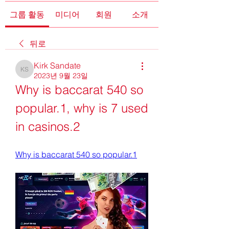
그룹 활동
미디어
회원
소개
뒤로
Kirk Sandate
Kirk Sandate
2023년 9월 23일
Why is baccarat 540 so 
popular.1, why is 7 used 
in casinos.2
Why is baccarat 540 so popular.1