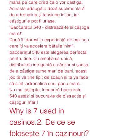
mâna pe care cred că o vor câștiga. 
Aceasta adaugă o doză suplimentară 
de adrenalina și tensiune în joc, iar 
câștigurile pot fi uriașe.
"Baccaratul 540 - distrează-te și câștigă 
mare!"
Dacă îți dorești o experiență de cazinou 
care îți va accelera bătăile inimii, 
baccaratul 540 este alegerea perfectă 
pentru tine. Cu emoția sa unică, 
distribuirea intrigantă a cărților și șansa 
de a câștiga sume mari de bani, acest 
joc te va ține lipit de scaun și te va face 
să simți adrenalina unui pariu mare.
Nu mai aștepta, încearcă baccaratul 
540 astăzi și bucură-te de distracție și 
câștiguri mari!
Why is 7 used in 
casinos.2. De ce se 
folosește 7 în cazinouri?