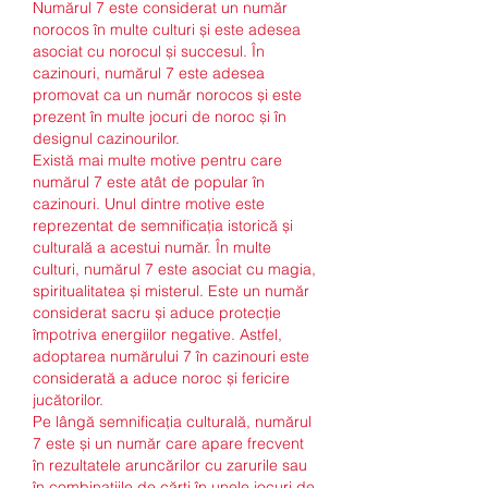
Numărul 7 este considerat un număr 
norocos în multe culturi și este adesea 
asociat cu norocul și succesul. În 
cazinouri, numărul 7 este adesea 
promovat ca un număr norocos și este 
prezent în multe jocuri de noroc și în 
designul cazinourilor.
Există mai multe motive pentru care 
numărul 7 este atât de popular în 
cazinouri. Unul dintre motive este 
reprezentat de semnificația istorică și 
culturală a acestui număr. În multe 
culturi, numărul 7 este asociat cu magia, 
spiritualitatea și misterul. Este un număr 
considerat sacru și aduce protecție 
împotriva energiilor negative. Astfel, 
adoptarea numărului 7 în cazinouri este 
considerată a aduce noroc și fericire 
jucătorilor.
Pe lângă semnificația culturală, numărul 
7 este și un număr care apare frecvent 
în rezultatele aruncărilor cu zarurile sau 
în combinațiile de cărți în unele jocuri de 