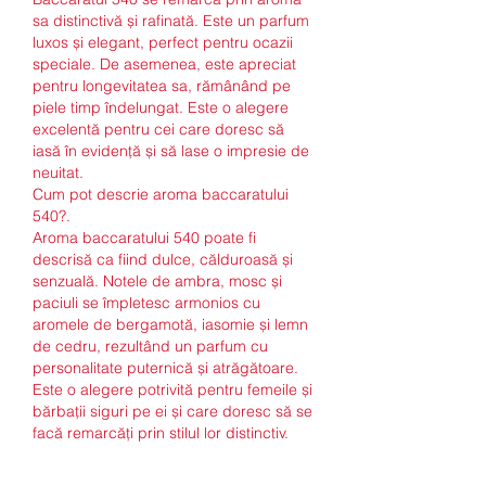
sa distinctivă și rafinată. Este un parfum 
luxos și elegant, perfect pentru ocazii 
speciale. De asemenea, este apreciat 
pentru longevitatea sa, rămânând pe 
piele timp îndelungat. Este o alegere 
excelentă pentru cei care doresc să 
iasă în evidență și să lase o impresie de 
neuitat.
Cum pot descrie aroma baccaratului 
540?.
Aroma baccaratului 540 poate fi 
descrisă ca fiind dulce, călduroasă și 
senzuală. Notele de ambra, mosc și 
paciuli se împletesc armonios cu 
aromele de bergamotă, iasomie și lemn 
de cedru, rezultând un parfum cu 
personalitate puternică și atrăgătoare. 
Este o alegere potrivită pentru femeile și 
bărbații siguri pe ei și care doresc să se 
facă remarcăți prin stilul lor distinctiv.