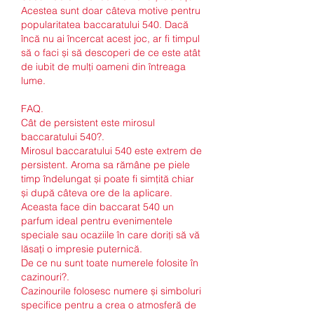
Acestea sunt doar câteva motive pentru 
popularitatea baccaratului 540. Dacă 
încă nu ai încercat acest joc, ar fi timpul 
să o faci și să descoperi de ce este atât 
de iubit de mulți oameni din întreaga 
lume.
FAQ.
Cât de persistent este mirosul 
baccaratului 540?.
Mirosul baccaratului 540 este extrem de 
persistent. Aroma sa rămâne pe piele 
timp îndelungat și poate fi simțită chiar 
și după câteva ore de la aplicare. 
Aceasta face din baccarat 540 un 
parfum ideal pentru evenimentele 
speciale sau ocaziile în care doriți să vă 
lăsați o impresie puternică.
De ce nu sunt toate numerele folosite în 
cazinouri?.
Cazinourile folosesc numere și simboluri 
specifice pentru a crea o atmosferă de 