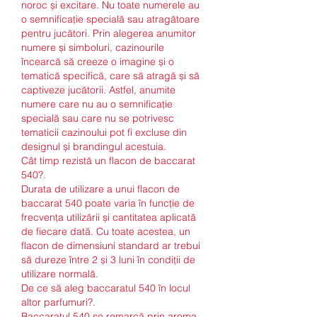
noroc și excitare. Nu toate numerele au 
o semnificație specială sau atragătoare 
pentru jucători. Prin alegerea anumitor 
numere și simboluri, cazinourile 
încearcă să creeze o imagine și o 
tematică specifică, care să atragă și să 
captiveze jucătorii. Astfel, anumite 
numere care nu au o semnificație 
specială sau care nu se potrivesc 
tematicii cazinoului pot fi excluse din 
designul și brandingul acestuia.
Cât timp rezistă un flacon de baccarat 
540?.
Durata de utilizare a unui flacon de 
baccarat 540 poate varia în funcție de 
frecvența utilizării și cantitatea aplicată 
de fiecare dată. Cu toate acestea, un 
flacon de dimensiuni standard ar trebui 
să dureze între 2 și 3 luni în condiții de 
utilizare normală.
De ce să aleg baccaratul 540 în locul 
altor parfumuri?.
Baccaratul 540 se remarcă prin aroma 