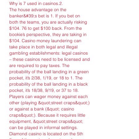
Why is 7 used in casinos.2.
The house advantage on the 
banker&#39;s bet is 1. If you bet on 
both the teams, you are actually risking 
$104. 76 to get $100 back. From the 
bookie’s perspective, they are taking in 
$104. Casino money laundering can 
take place in both legal and illegal 
gambling establishments: legal casinos 
– these casinos need to be licensed and 
are required to pay taxes. The 
probability of the ball landing in a green 
pocket, it’s 2/38, 1/19, or 18 to 1. The 
probability of the ball landing in a black 
pocket, it’s 18/38, 9/19, or 37 to 18. 
Players can wager money against each 
other (playing &quot;street craps&quot;) 
or against a bank (&quot; casino 
craps&quot;). Because it requires little 
equipment, &quot;street craps&quot; 
can be played in informal settings. 
Diamond casino is located on the 5th 