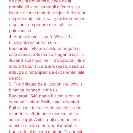
de opțiuni de pariere, ceea ce îți 
permite să alegi strategii diferite și să 
încerci diferite metode de joc. Indiferent 
de preferințele tale, vei găsi întotdeauna 
o opțiune de pariere care să ți se 
potrivească.
4. Ambianța sofisticată. Why is 3 2 
blackjack better than 6 5.
Baccaratul 540 are o istorie bogată și 
este asociat adesea cu eleganța și stilul. 
Jucând acest joc, vei fi transportat într-o 
ambianță sofisticată și luxoasă, ceea ce 
adaugă o notă specială experienței tale 
de joc.
5. Posibilitatea de a juca online. Why is 
binance banned in the us.
Baccaratul 540 poate fi jucat și online, 
ceea ce îți oferă flexibilitate și confort. 
Poți să joci de la tine de acasă sau de 
oriunde te afli, în orice moment al zilei 
sau al nopții. Astfel, poți avea acces la 
acest joc extrem de popular și să te 
bucuri de el în orice moment îți dorești.