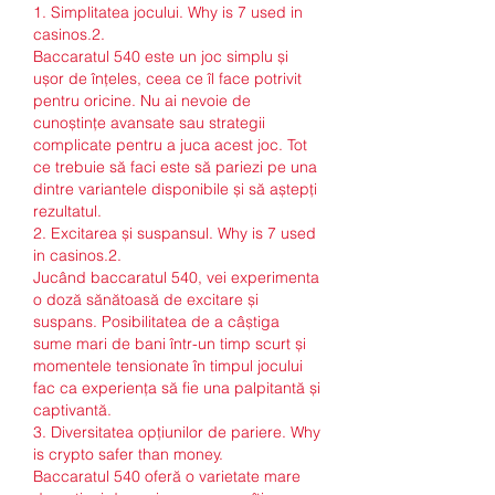
1. Simplitatea jocului. Why is 7 used in 
casinos.2.
Baccaratul 540 este un joc simplu și 
ușor de înțeles, ceea ce îl face potrivit 
pentru oricine. Nu ai nevoie de 
cunoștințe avansate sau strategii 
complicate pentru a juca acest joc. Tot 
ce trebuie să faci este să pariezi pe una 
dintre variantele disponibile și să aștepți 
rezultatul.
2. Excitarea și suspansul. Why is 7 used 
in casinos.2.
Jucând baccaratul 540, vei experimenta 
o doză sănătoasă de excitare și 
suspans. Posibilitatea de a câștiga 
sume mari de bani într-un timp scurt și 
momentele tensionate în timpul jocului 
fac ca experiența să fie una palpitantă și 
captivantă.
3. Diversitatea opțiunilor de pariere. Why 
is crypto safer than money.
Baccaratul 540 oferă o varietate mare 