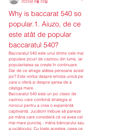
2023년 9월 23일
Why is baccarat 540 so 
popular.1. Aiuzo, de ce 
este atât de popular 
baccaratul 540?
Baccaratul 540 este unul dintre cele mai 
populare jocuri de cazinou din lume, iar 
popularitatea sa crește în continuare. 
Dar de ce atrage atâtea persoane acest 
joc? Este vorba despre emoția unică pe 
care o oferă și despre șansa de a 
câștiga mare.
Baccaratul 540 este un joc clasic de 
cazinou care combină strategia și 
norocul pentru a crea o experiență 
captivantă. Jucătorii trebuie să parieze 
pe mâna care consideră că va avea cel 
mai mare punctaj - mâna băncarului sau 
a jucătorului. Cu toate acestea, ceea ce 