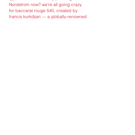
Nordstrom now? we’re all going crazy 
for baccarat rouge 540, created by 
francis kurkdjian — a globally-renowned 
perfumer and arguably one of the 
greatest of all time (dior just snapped 
him up. 
Modalitate distractivă de petrecere a 
timpului liber. Why is baccarat 540 so 
popular.2.
Baccaratul este un joc de cărți extrem 
de popular, care oferă o modalitate 
distractivă și relaxantă de petrecere a 
timpului liber. Este un joc simplu, care 
nu implică strategii complicate sau 
multă experiență în jocurile de noroc.
1. Ușor de învățat și de jucat. Why is 
bitcoin illegal in russia.
Baccaratul este un joc ușor de învățat și 
de jucat, ceea ce îl face potrivit atât 
pentru jucătorii începători, cât și pentru 
cei experimentați. Regulile sunt simple și 
nu necesită o înțelegere profundă a 