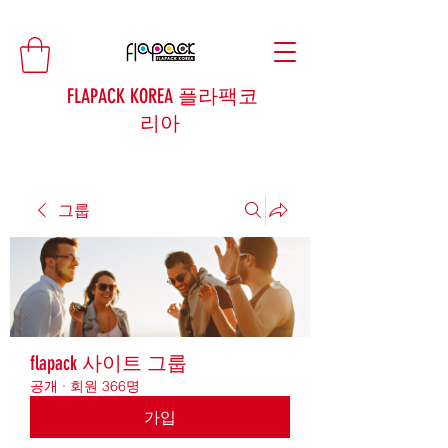
FLAPACK KOREA 플라팩코
리아
그룹
flapack 사이트 그룹
공개
·
회원 366명
가입