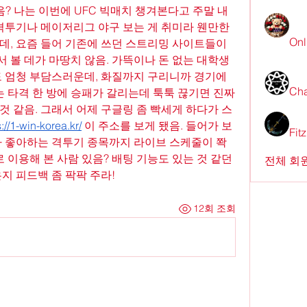
음? 나는 이번에 UFC 빅매치 챙겨본다고 주말 내
격투기나 메이저리그 야구 보는 게 취미라 웬만한 
Onl
데, 요즘 들어 기존에 쓰던 스트리밍 사이트들이 
 볼 데가 마땅치 않음. 가뜩이나 돈 없는 대학생
도 엄청 부담스러운데, 화질까지 구리니까 경기에 
Cha
는 타격 한 방에 승패가 갈리는데 툭툭 끊기면 진짜 
것 같음. 그래서 어제 구글링 좀 빡세게 하다가 스
s://1-win-korea.kr/
 이 주소를 보게 됐음. 들어가 보
Fit
가 좋아하는 격투기 종목까지 라이브 스케줄이 쫙 
 이용해 본 사람 있음? 배팅 기능도 있는 것 같던
전체 회원
지 피드백 좀 팍팍 주라!
12회 조회