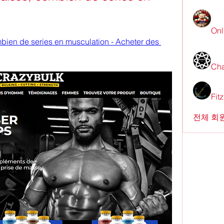
Onl
bien de series en musculation - Acheter des 
Cha
Fit
전체 회원