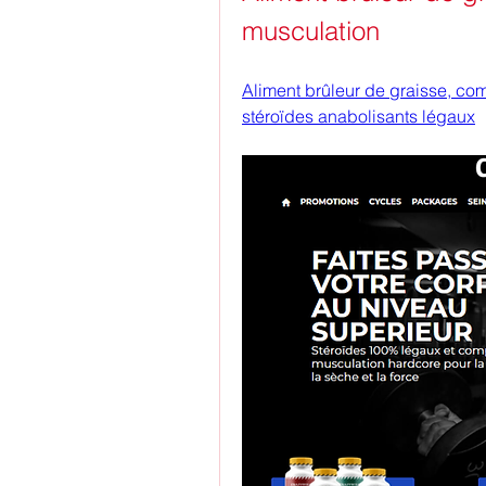
musculation
Aliment brûleur de graisse, com
stéroïdes anabolisants légaux