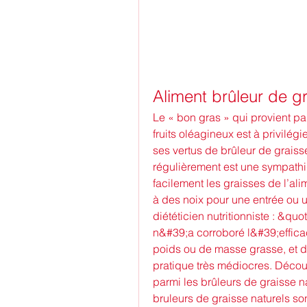
Aliment brûleur de g
Le « bon gras » qui provient par
fruits oléagineux est à privilég
ses vertus de brûleur de grais
régulièrement est une sympathiq
facilement les graisses de l’alim
à des noix pour une entrée ou 
diététicien nutritionniste : &q
n&#39;a corroboré l&#39;efficac
poids ou de masse grasse, et d&
pratique très médiocres. Décou
parmi les brûleurs de graisse na
bruleurs de graisse naturels s