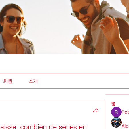
회원
소개
명
Rob
aisse, combien de series en 
Alc