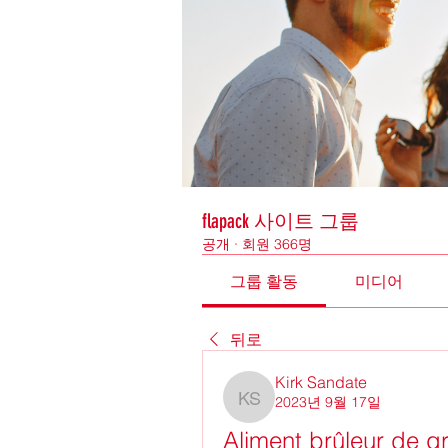
flapack 사이트 그룹
공개
·
회원 366명
그룹 활동
미디어
뒤로
Kirk Sandate
2023년 9월 17일
Kirk Sandate
Aliment brûleur de gr