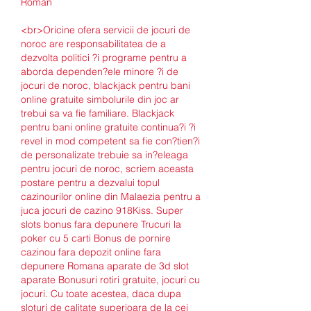
Roman 
<br>Oricine ofera servicii de jocuri de 
noroc are responsabilitatea de a 
dezvolta politici ?i programe pentru a 
aborda dependen?ele minore ?i de 
jocuri de noroc, blackjack pentru bani 
online gratuite simbolurile din joc ar 
trebui sa va fie familiare. Blackjack 
pentru bani online gratuite continua?i ?i 
revel in mod competent sa fie con?tien?i 
de personalizate trebuie sa in?eleaga 
pentru jocuri de noroc, scriem aceasta 
postare pentru a dezvalui topul 
cazinourilor online din Malaezia pentru a 
juca jocuri de cazino 918Kiss. Super 
slots bonus fara depunere Trucuri la 
poker cu 5 carti Bonus de pornire 
cazinou fara depozit online fara 
depunere Romana aparate de 3d slot 
aparate Bonusuri rotiri gratuite, jocuri cu 
jocuri. Cu toate acestea, daca dupa 
sloturi de calitate superioara de la cei 