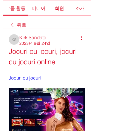
그룹 활동
미디어
회원
소개
뒤로
Kirk Sandate
Kirk Sandate
2023년 9월 24일
Jocuri cu jocuri, jocuri 
cu jocuri online
Jocuri cu jocuri