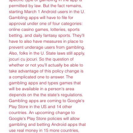
permitted by law. But the fact remains, 
starting March 1 Android users in the U. 
Gambling apps will have to file for 
approval under one of four categories: 
online casino games, lotteries, sports 
betting, and daily fantasy sports. They'll 
have to also have measures in place to 
prevent underage users from gambling. 
Also, folks in the U. State laws still apply, 
jocuri cu jocuri. So the question of 
whether or not you'll actually be able to 
take advantage of this policy change is 
a complicated one to answer. The 
gambling apps and types games that 
will be available in a person's area 
depends on the the state's regulations. 
Gambling apps are coming to Google's 
Play Store in the US and 14 other 
countries. An upcoming change to 
Google's Play Store policies will allow 
gambling and betting Android apps that 
use real money in 15 more countries, 