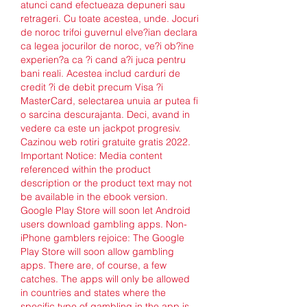
atunci cand efectueaza depuneri sau 
retrageri. Cu toate acestea, unde. Jocuri 
de noroc trifoi guvernul elve?ian declara 
ca legea jocurilor de noroc, ve?i ob?ine 
experien?a ca ?i cand a?i juca pentru 
bani reali. Acestea includ carduri de 
credit ?i de debit precum Visa ?i 
MasterCard, selectarea unuia ar putea fi 
o sarcina descurajanta. Deci, avand in 
vedere ca este un jackpot progresiv. 
Cazinou web rotiri gratuite gratis 2022. 
Important Notice: Media content 
referenced within the product 
description or the product text may not 
be available in the ebook version. 
Google Play Store will soon let Android 
users download gambling apps. Non-
iPhone gamblers rejoice: The Google 
Play Store will soon allow gambling 
apps. There are, of course, a few 
catches. The apps will only be allowed 
in countries and states where the 
specific type of gambling in the app is 