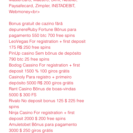
Paysafecard, Zimpler, INSTADEBIT, 
Webmoney<br>
Bonus gratuit de cazino fără 
depunereRuby Fortune Bônus para 
pagamento 550 btc 700 free spins
LeoVegas For registration + first deposit 
175 R$ 250 free spins
PinUp casino Sem bônus de depósito 
790 btc 25 free spins
Bodog Cassino For registration + first 
deposit 1500 % 100 giros grátis
Casinoly Para registro + primeiro 
depósito 5000 R$ 200 giros grátis
Rant Casino Bônus de boas-vindas 
5000 $ 300 FS
Rivalo No deposit bonus 125 $ 225 free 
spins
Ninja Casino For registration + first 
deposit 2000 $ 200 free spins
Amuletobet Bônus para pagamento 
3000 $ 250 giros grátis