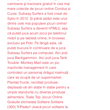
camioane şi tractoare gratuit în cea mai 
mare colecţie de jocuri online Condus și 
Curse. Subway Surfers a fost creat de 
Sybo în 2012. Și până astăzi este unul 
dintre cele mai populare jocuri online! 
Subway Surfers a devenit HTML5, așa 
că puteți juca acum jocul pe telefonul 
mobil și pe tabletă online, în browser, 
exclusiv pe Poki. Pe lângă asta, vă 
puteți bucura în continuare de a juca 
Subway Surfers pe computer. Aici poţi 
juca Backgammon. Aici poţi juca Tank 
Trouble. Monkey Mart este un joc 
inactiv/de management în care 
controlezi un personaj drăguț maimuță 
care se ocupă de un supermarket. 
Plantați fructe, recoltați produse, 
deplasați-vă din stație în stație pentru a 
umple standurile cu diverse produse 
alimentare. Toate Top Jocuri Online 
Gratuite etichetate Solitaire Solitaire 
(300) TriPeakz! Joacă jocuri solitaire la 