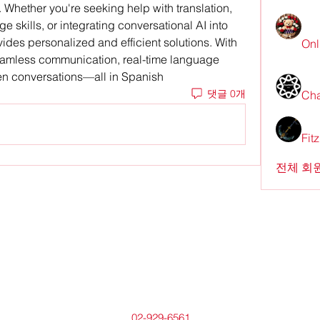
Whether you're seeking help with translation, 
skills, or integrating conversational AI into 
your business, our platform provides personalized and efficient solutions. With 
Onl
eamless communication, real-time language 
en conversations—all in Spanish
댓글 0개
Cha
Fit
전체 회원
02-929-6561