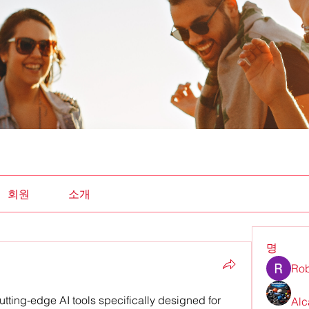
회원
소개
명
Rob
tting-edge AI tools specifically designed for 
Alc