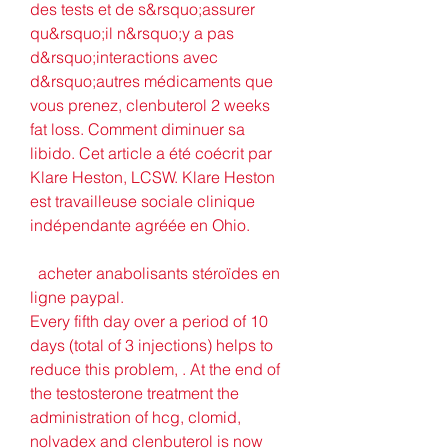
des tests et de s&rsquo;assurer 
qu&rsquo;il n&rsquo;y a pas 
d&rsquo;interactions avec 
d&rsquo;autres médicaments que 
vous prenez, clenbuterol 2 weeks 
fat loss. Comment diminuer sa 
libido. Cet article a été coécrit par 
Klare Heston, LCSW. Klare Heston 
est travailleuse sociale clinique 
indépendante agréée en Ohio.
  acheter anabolisants stéroïdes en 
ligne paypal.
Every fifth day over a period of 10 
days (total of 3 injections) helps to 
reduce this problem, . At the end of 
the testosterone treatment the 
administration of hcg, clomid, 
nolvadex and clenbuterol is now 