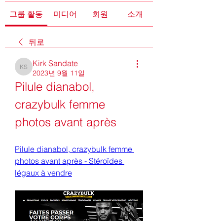
그룹 활동
미디어
회원
소개
뒤로
Kirk Sandate
Kirk Sandate
2023년 9월 11일
Pilule dianabol, 
crazybulk femme 
photos avant après
Pilule dianabol, crazybulk femme 
photos avant après - Stéroïdes 
légaux à vendre