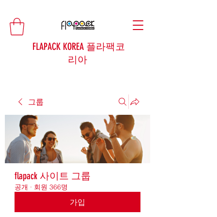
FLAPACK KOREA 플라팩코
리아
그룹
flapack 사이트 그룹
공개
·
회원 366명
가입