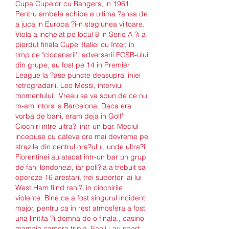
Cupa Cupelor cu Rangers, in 1961. 
Pentru ambele echipe e ultima ?ansa de 
a juca in Europa ?i-n stagiunea viitoare. 
Viola a incheiat pe locul 8 in Serie A ?i a 
pierdut finala Cupei Italiei cu Inter, in 
timp ce "ciocanarii", adversarii FCSB-ului 
din grupe, au fost pe 14 in Premier 
League la ?ase puncte deasupra liniei 
retrogradarii. Leo Messi, interviul 
momentului: 'Vreau sa va spun de ce nu 
m-am intors la Barcelona. Daca era 
vorba de bani, eram deja in Golf' 
Ciocniri intre ultra?i intr-un bar. Meciul 
incepuse cu cateva ore mai devreme pe 
strazile din centrul ora?ului, unde ultra?ii 
Fiorentinei au atacat intr-un bar un grup 
de fani londonezi, iar poli?ia a trebuit sa 
opereze 16 arestari, trei suporteri ai lui 
West Ham fiind rani?i in ciocnirile 
violente. Bine ca a fost singurul incident 
major, pentru ca in rest atmosfera a fost 
una linitita ?i demna de o finala., casino 
mamaia camera tripla. Fanii i-au spart 