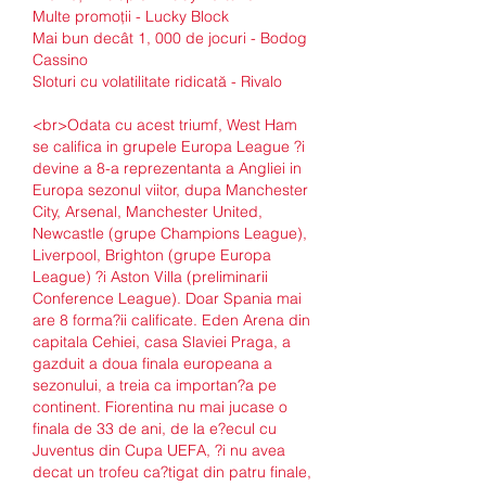
Multe promoții - Lucky Block
Mai bun decât 1, 000 de jocuri - Bodog 
Cassino
Sloturi cu volatilitate ridicată - Rivalo
<br>Odata cu acest triumf, West Ham 
se califica in grupele Europa League ?i 
devine a 8-a reprezentanta a Angliei in 
Europa sezonul viitor, dupa Manchester 
City, Arsenal, Manchester United, 
Newcastle (grupe Champions League), 
Liverpool, Brighton (grupe Europa 
League) ?i Aston Villa (preliminarii 
Conference League). Doar Spania mai 
are 8 forma?ii calificate. Eden Arena din 
capitala Cehiei, casa Slaviei Praga, a 
gazduit a doua finala europeana a 
sezonului, a treia ca importan?a pe 
continent. Fiorentina nu mai jucase o 
finala de 33 de ani, de la e?ecul cu 
Juventus din Cupa UEFA, ?i nu avea 
decat un trofeu ca?tigat din patru finale, 