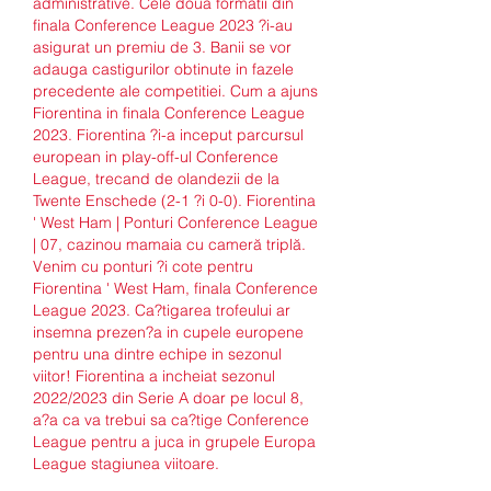
administrative. Cele doua formatii din 
finala Conference League 2023 ?i-au 
asigurat un premiu de 3. Banii se vor 
adauga castigurilor obtinute in fazele 
precedente ale competitiei. Cum a ajuns 
Fiorentina in finala Conference League 
2023. Fiorentina ?i-a inceput parcursul 
european in play-off-ul Conference 
League, trecand de olandezii de la 
Twente Enschede (2-1 ?i 0-0). Fiorentina 
' West Ham | Ponturi Conference League 
| 07, cazinou mamaia cu cameră triplă. 
Venim cu ponturi ?i cote pentru 
Fiorentina ' West Ham, finala Conference 
League 2023. Ca?tigarea trofeului ar 
insemna prezen?a in cupele europene 
pentru una dintre echipe in sezonul 
viitor! Fiorentina a incheiat sezonul 
2022/2023 din Serie A doar pe locul 8, 
a?a ca va trebui sa ca?tige Conference 
League pentru a juca in grupele Europa 
League stagiunea viitoare.