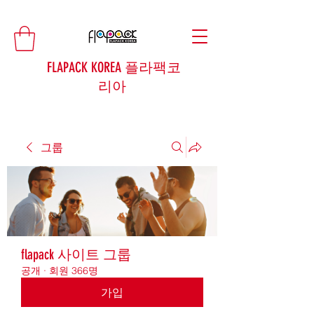
FLAPACK KOREA 플라팩코
리아
그룹
flapack 사이트 그룹
공개
·
회원 366명
가입