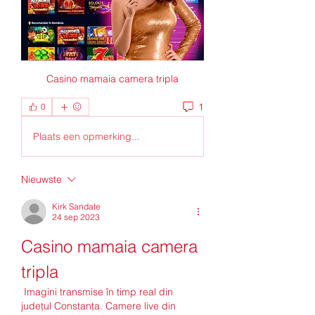
Casino mamaia camera tripla
1
0
Plaats een opmerking...
Nieuwste
Kirk Sandate
24 sep 2023
Casino mamaia camera 
tripla
 Imagini transmise în timp real din 
judeţul Constanța. Camere live din 