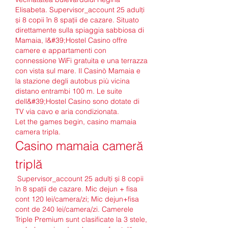
Elisabeta. Supervisor_account 25 adulți 
și 8 copii în 8 spații de cazare. Situato 
direttamente sulla spiaggia sabbiosa di 
Mamaia, l&#39;Hostel Casino offre 
camere e appartamenti con 
connessione WiFi gratuita e una terrazza 
con vista sul mare. Il Casinò Mamaia e 
la stazione degli autobus più vicina 
distano entrambi 100 m. Le suite 
dell&#39;Hostel Casino sono dotate di 
TV via cavo e aria condizionata. 
Let the games begin, casino mamaia 
camera tripla.
Casino mamaia cameră 
triplă
 Supervisor_account 25 adulți și 8 copii 
în 8 spații de cazare. Mic dejun + fisa 
cont 120 lei/camera/zi; Mic dejun+fisa 
cont de 240 lei/camera/zi. Camerele 
Triple Premium sunt clasificate la 3 stele, 