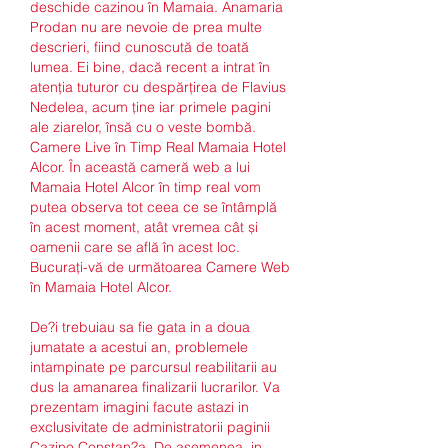
deschide cazinou în Mamaia. Anamaria 
Prodan nu are nevoie de prea multe 
descrieri, fiind cunoscută de toată 
lumea. Ei bine, dacă recent a intrat în 
atenția tuturor cu despărțirea de Flavius 
Nedelea, acum ține iar primele pagini 
ale ziarelor, însă cu o veste bombă. 
Camere Live în Timp Real Mamaia Hotel 
Alcor. În această cameră web a lui 
Mamaia Hotel Alcor în timp real vom 
putea observa tot ceea ce se întâmplă 
în acest moment, atât vremea cât și 
oamenii care se află în acest loc. 
Bucurați-vă de următoarea Camere Web 
în Mamaia Hotel Alcor. 
De?i trebuiau sa fie gata in a doua 
jumatate a acestui an, problemele 
intampinate pe parcursul reabilitarii au 
dus la amanarea finalizarii lucrarilor. Va 
prezentam imagini facute astazi in 
exclusivitate de administratorii paginii 
Cazino Constan?a. De asemenea, in 