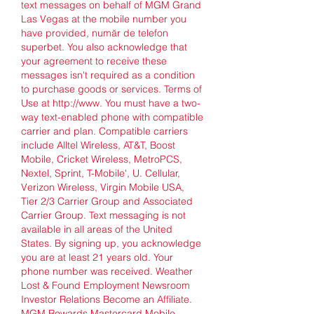
text messages on behalf of MGM Grand 
Las Vegas at the mobile number you 
have provided, număr de telefon 
superbet. You also acknowledge that 
your agreement to receive these 
messages isn't required as a condition 
to purchase goods or services. Terms of 
Use at http://www. You must have a two-
way text-enabled phone with compatible 
carrier and plan. Compatible carriers 
include Alltel Wireless, AT&T, Boost 
Mobile, Cricket Wireless, MetroPCS, 
Nextel, Sprint, T-Mobile', U. Cellular, 
Verizon Wireless, Virgin Mobile USA, 
Tier 2/3 Carrier Group and Associated 
Carrier Group. Text messaging is not 
available in all areas of the United 
States. By signing up, you acknowledge 
you are at least 21 years old. Your 
phone number was received. Weather 
Lost & Found Employment Newsroom 
Investor Relations Become an Affiliate. 
MGM Rewards Mastercard Mobile 