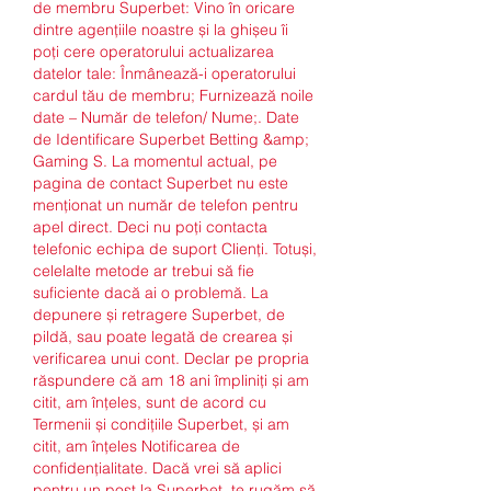
de membru Superbet: Vino în oricare 
dintre agențiile noastre și la ghișeu îi 
poți cere operatorului actualizarea 
datelor tale: Înmânează-i operatorului 
cardul tău de membru; Furnizează noile 
date – Număr de telefon/ Nume;. Date 
de Identificare Superbet Betting &amp; 
Gaming S. La momentul actual, pe 
pagina de contact Superbet nu este 
menționat un număr de telefon pentru 
apel direct. Deci nu poți contacta 
telefonic echipa de suport Clienți. Totuși, 
celelalte metode ar trebui să fie 
suficiente dacă ai o problemă. La 
depunere și retragere Superbet, de 
pildă, sau poate legată de crearea și 
verificarea unui cont. Declar pe propria 
răspundere că am 18 ani împliniți și am 
citit, am înțeles, sunt de acord cu 
Termenii și condițiile Superbet, și am 
citit, am înțeles Notificarea de 
confidențialitate. Dacă vrei să aplici 
pentru un post la Superbet, te rugăm să 