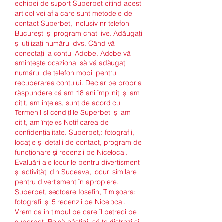
echipei de suport Superbet citind acest 
articol vei afla care sunt metodele de 
contact Superbet, inclusiv nr telefon 
București și program chat live. Adăugaţi 
şi utilizaţi numărul dvs. Când vă 
conectaţi la contul Adobe, Adobe vă 
aminteşte ocazional să vă adăugaţi 
numărul de telefon mobil pentru 
recuperarea contului. Declar pe propria 
răspundere că am 18 ani împliniți și am 
citit, am înțeles, sunt de acord cu 
Termenii și condițiile Superbet, și am 
citit, am înțeles Notificarea de 
confidențialitate. Superbet,: fotografii, 
locație și detalii de contact, program de 
funcționare și recenzii pe Nicelocal. 
Evaluări ale locurile pentru divertisment 
și activități din Suceava, locuri similare 
pentru divertisment în apropiere. 
Superbet, sectoare Iosefin, Timișoara: 
fotografii și 5 recenzii pe Nicelocal. 
Vrem ca în timpul pe care îl petreci pe 
superbet. Ro să câștigi, să te distrezi și 