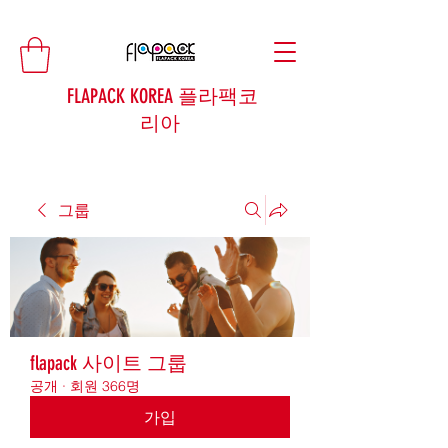
FLAPACK KOREA 플라팩코
리아
그룹
flapack 사이트 그룹
공개
·
회원 366명
가입