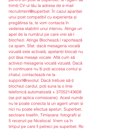
trimiți CV-ul tău la adresa de e-mail 
recruitment@superbet. În cazul apariției 
unui post compatibil cu experiența și 
pregătirea ta, te vom contacta în 
vederea stabilirii unui interviu. Atinge un 
apel de la numărul pe care vrei să-l 
blochezi. Atinge Blochează / raportează 
ca spam. Sfat: dacă mesageria vocală 
vizuală este activată, apelanții blocați nu 
pot lăsa mesaje vocale. Află cum să 
activezi mesageria vocală vizuală. Dacă 
în continuare nu îți poți accesa contul și 
chatul, contactează-ne la 
support@revolut. Dacă trebuie să-ți 
blochezi cardul, poți suna la o linie 
telefonică automatizată + 37052143608 
(se pot aplica comisioane). Acest număr 
nu te poate conecta la un agent uman și 
nici nu poate efectua apeluri. Superbet, 
sectoare Iosefin, Timișoara: fotografii și 
5 recenzii pe Nicelocal. Vrem ca în 
timpul pe care îl petreci pe superbet. Ro 