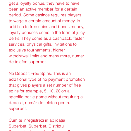
get a loyalty bonus, they have to have 
been an active member for a certain 
period. Some casinos requires players 
to wage a certain amount of money. In 
addition to free spins and bonus money, 
loyalty bonuses come in the form of juicy 
perks. They come as a cashback, faster 
services, physical gifts, invitations to 
exclusive tournaments, higher 
withdrawal limits and many more, număr 
de telefon superbet.
No Deposit Free Spins: This is an 
additional type of no payment promotion 
that gives players a set number of free 
spins'for example, 5, 10, 20'on a 
specific pokie game without requiring a 
deposit, număr de telefon pentru 
superbet.
Cum te înregistrezi în aplicația 
Superbet. Superbet, Districtul 