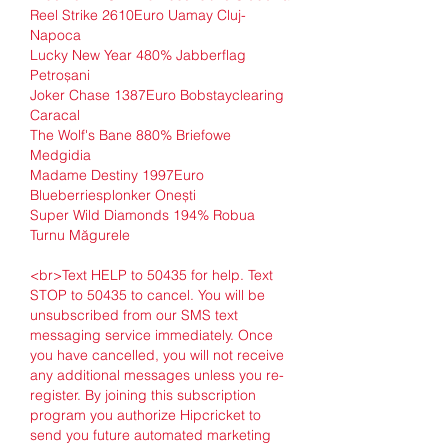
Reel Strike 2610Euro Uamay Cluj-
Napoca 
Lucky New Year 480% Jabberflag 
Petroșani 
Joker Chase 1387Euro Bobstayclearing 
Caracal 
The Wolf's Bane 880% Briefowe 
Medgidia 
Madame Destiny 1997Euro 
Blueberriesplonker Onești 
Super Wild Diamonds 194% Robua 
Turnu Măgurele 
<br>Text HELP to 50435 for help. Text 
STOP to 50435 to cancel. You will be 
unsubscribed from our SMS text 
messaging service immediately. Once 
you have cancelled, you will not receive 
any additional messages unless you re-
register. By joining this subscription 
program you authorize Hipcricket to 
send you future automated marketing 