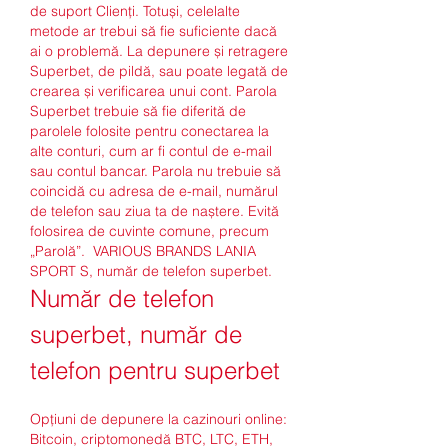
de suport Clienți. Totuși, celelalte 
metode ar trebui să fie suficiente dacă 
ai o problemă. La depunere și retragere 
Superbet, de pildă, sau poate legată de 
crearea și verificarea unui cont. Parola 
Superbet trebuie să fie diferită de 
parolele folosite pentru conectarea la 
alte conturi, cum ar fi contul de e-mail 
sau contul bancar. Parola nu trebuie să 
coincidă cu adresa de e-mail, numărul 
de telefon sau ziua ta de naștere. Evită 
folosirea de cuvinte comune, precum 
„Parolă”.  VARIOUS BRANDS LANIA 
SPORT S, număr de telefon superbet.
Număr de telefon 
superbet, număr de 
telefon pentru superbet
Opțiuni de depunere la cazinouri online: 
Bitcoin, criptomonedă BTC, LTC, ETH, 