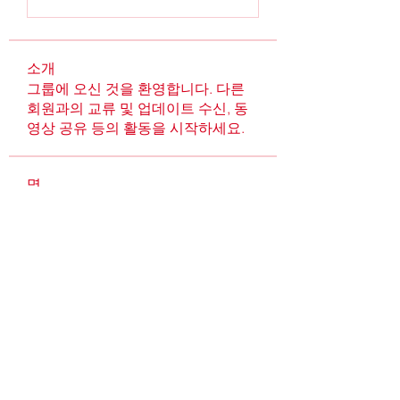
소개
그룹에 오신 것을 환영합니다. 다른
회원과의 교류 및 업데이트 수신, 동
영상 공유 등의 활동을 시작하세요.
명
Robin
팔로우
Alcance Deportivo
팔로우
Online Flowers Delivery
팔로우
ChatGPT Onl
팔로우
Fitzherbert Fitzherbert
팔로우
전체 회원 보기(366명)