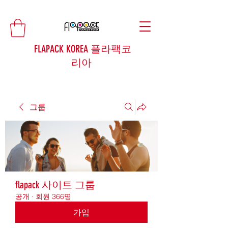
FLAPACK KOREA 플라팩코
리아
그룹
flapack 사이트 그룹
공개
·
회원 366명
가입