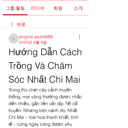
그룹 활동
미디어
회원
소개
뒤로
engine.aszm888
engine.aszm888
2025년 9월 4일
Hướng Dẫn Cách 
Trồng Và Chăm 
Sóc Nhất Chi Mai
Trong thú chơi cây cảnh truyền 
thống, mai vàng thường được nhắc 
đến nhiều, gắn liền với dịp Tết cổ 
truyền. Nhưng bên cạnh đó, Nhất 
Chi Mai – loài hoa thanh khiết, tinh 
tế – cũng ngày càng được yêu 