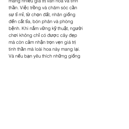
mang nhiều giá trị văn hóa và tinh 
thần. Việc trồng và chăm sóc cần 
sự tỉ mỉ, từ chọn đất, nhân giống 
đến cắt tỉa, bón phân và phòng 
bệnh. Khi nắm vững kỹ thuật, người 
chơi không chỉ có được cây đẹp 
mà còn cảm nhận trọn vẹn giá trị 
tinh thần mà loài hoa này mang lại. 
Và nếu bạn yêu thích những giống 
mai khác bên cạnh Nhất Chi Mai, 
chắc hẳn bạn cũng từng thắc mắc: 
Có bao nhiêu loại mai vàng? Mai 
vàng ở đâu đẹp nhất
 – một chủ đề 
thú vị để tiếp tục khám phá trong 
hành trình tìm hiểu về thế giới mai 
vàng phong phú của Việt Nam.
0