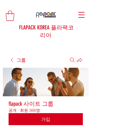
FLAPACK KOREA 플라팩코
리아
그룹
flapack 사이트 그룹
공개
·
회원 366명
가입