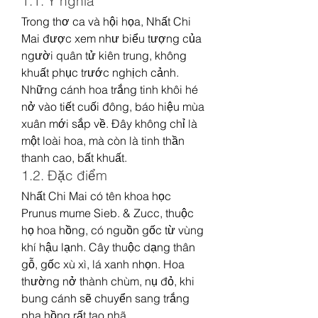
1.1. Ý nghĩa
Trong thơ ca và hội họa, Nhất Chi 
Mai được xem như biểu tượng của 
người quân tử kiên trung, không 
khuất phục trước nghịch cảnh. 
Những cánh hoa trắng tinh khôi hé 
nở vào tiết cuối đông, báo hiệu mùa 
xuân mới sắp về. Đây không chỉ là 
một loài hoa, mà còn là tinh thần 
thanh cao, bất khuất.
1.2. Đặc điểm
Nhất Chi Mai có tên khoa học 
Prunus mume Sieb. & Zucc, thuộc 
họ hoa hồng, có nguồn gốc từ vùng 
khí hậu lạnh. Cây thuộc dạng thân 
gỗ, gốc xù xì, lá xanh nhọn. Hoa 
thường nở thành chùm, nụ đỏ, khi 
bung cánh sẽ chuyển sang trắng 
pha hồng rất tao nhã.