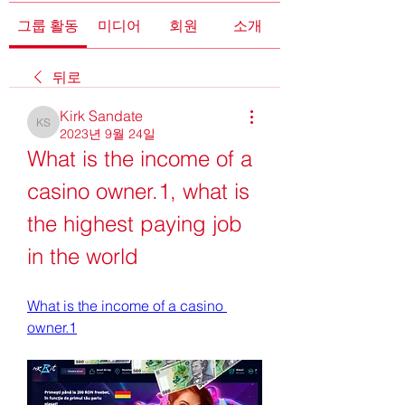
그룹 활동
미디어
회원
소개
뒤로
Kirk Sandate
Kirk Sandate
2023년 9월 24일
What is the income of a 
casino owner.1, what is 
the highest paying job 
in the world
What is the income of a casino 
owner.1