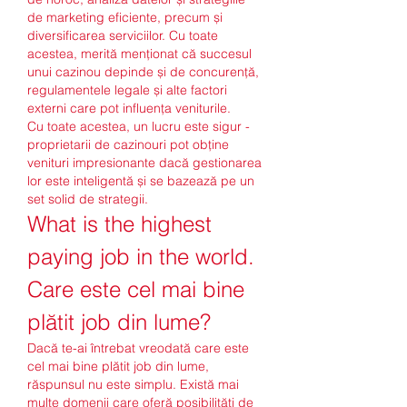
de marketing eficiente, precum și 
diversificarea serviciilor. Cu toate 
acestea, merită menționat că succesul 
unui cazinou depinde și de concurență, 
regulamentele legale și alte factori 
externi care pot influența veniturile.
Cu toate acestea, un lucru este sigur - 
proprietarii de cazinouri pot obține 
venituri impresionante dacă gestionarea 
lor este inteligentă și se bazează pe un 
set solid de strategii.
What is the highest 
paying job in the world. 
Care este cel mai bine 
plătit job din lume?
Dacă te-ai întrebat vreodată care este 
cel mai bine plătit job din lume, 
răspunsul nu este simplu. Există mai 
multe domenii care oferă posibilități de 