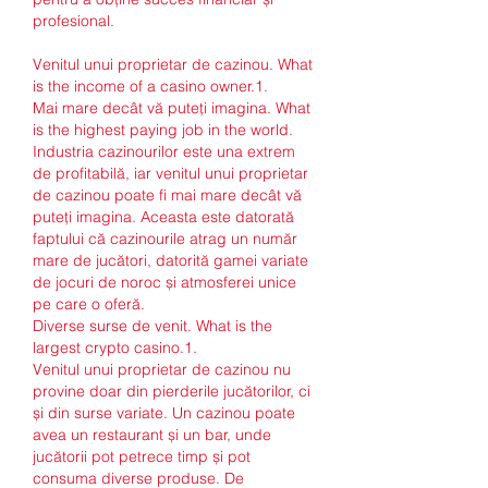
profesional.
Venitul unui proprietar de cazinou. What 
is the income of a casino owner.1.
Mai mare decât vă puteți imagina. What 
is the highest paying job in the world.
Industria cazinourilor este una extrem 
de profitabilă, iar venitul unui proprietar 
de cazinou poate fi mai mare decât vă 
puteți imagina. Aceasta este datorată 
faptului că cazinourile atrag un număr 
mare de jucători, datorită gamei variate 
de jocuri de noroc și atmosferei unice 
pe care o oferă.
Diverse surse de venit. What is the 
largest crypto casino.1.
Venitul unui proprietar de cazinou nu 
provine doar din pierderile jucătorilor, ci 
și din surse variate. Un cazinou poate 
avea un restaurant și un bar, unde 
jucătorii pot petrece timp și pot 
consuma diverse produse. De 