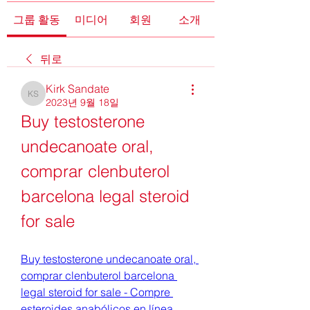
그룹 활동
미디어
회원
소개
뒤로
Kirk Sandate
Kirk Sandate
2023년 9월 18일
Buy testosterone 
undecanoate oral, 
comprar clenbuterol 
barcelona legal steroid 
for sale
Buy testosterone undecanoate oral, 
comprar clenbuterol barcelona 
legal steroid for sale - Compre 
esteroides anabólicos en línea