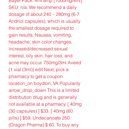
Bayer Pack: 4ml amp [1000mg/4ml] 
SKU: n/a. We recommend a daily 
dosage of about 240 – 280mg (6-7 
Andriol capsules), which is usually 
the smallest dosage required to 
gain results. Nausea, vomiting, 
headache, skin color changes, 
increased/decreased sexual 
interest, oily skin, hair loss, and 
acne may occur. 750mg/3ml Aveed 
(1 vial (3ml)) edit Next, pick a 
pharmacy to get a coupon 
location_on boydton, VA Popularity 
arrow_drop_down This is a limited 
distribution drug and is generally 
not available at a pharmacy. [ 40mg 
(30 capsules) ] $33. [ 40mg (60 
pills) ] $59. Undecanoate 250 
(Dragon Pharma) $ 60. To buy any 