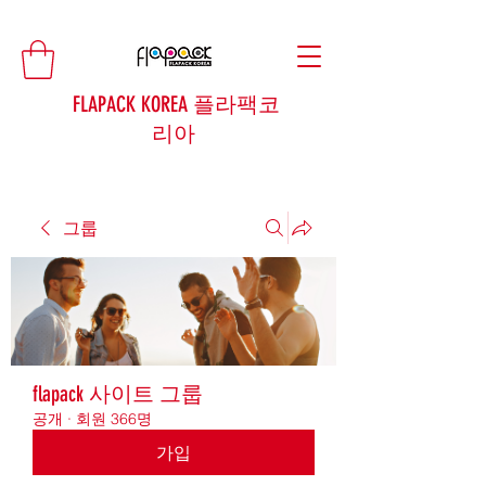
FLAPACK KOREA 플라팩코
리아
그룹
flapack 사이트 그룹
공개
·
회원 366명
가입