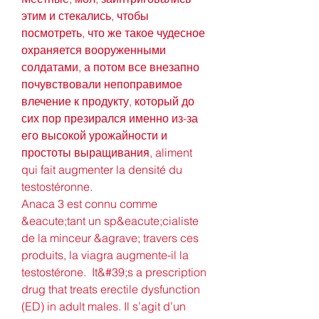
этим и стекались, чтобы 
посмотреть, что же такое чудесное 
охраняется вооруженными 
солдатами, а потом все внезапно 
почувствовали непоправимое 
влечение к продукту, который до 
сих пор презирался именно из-за 
его высокой урожайности и 
простоты выращивания, aliment 
qui fait augmenter la densité du 
testostéronne.
Anaca 3 est connu comme 
&eacute;tant un sp&eacute;cialiste 
de la minceur &agrave; travers ces 
produits, la viagra augmente-il la 
testostérone.  It&#39;s a prescription 
drug that treats erectile dysfunction 
(ED) in adult males. Il s’agit d’un 