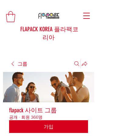
FLAPACK KOREA 플라팩코
리아
그룹
flapack 사이트 그룹
공개
·
회원 366명
가입