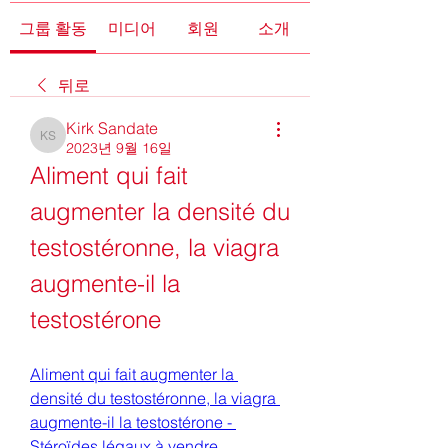
그룹 활동
미디어
회원
소개
뒤로
Kirk Sandate
Kirk Sandate
2023년 9월 16일
Aliment qui fait 
augmenter la densité du 
testostéronne, la viagra 
augmente-il la 
testostérone
Aliment qui fait augmenter la 
densité du testostéronne, la viagra 
augmente-il la testostérone - 
Stéroïdes légaux à vendre