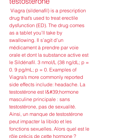
testostérone
 Viagra (sildenafil) is a prescription 
drug that’s used to treat erectile 
dysfunction (ED). The drug comes 
as a tablet you’ll take by 
swallowing. Il s’agit d’un 
médicament à prendre par voie 
orale et dont la substance active est 
le Sildénafil. 3 nmol/L (38 ng/dL; p = 
0. 9 pg/mL; p = 0. Examples of 
Viagra’s more commonly reported 
side effects include: headache. La 
testostérone est l&#39;hormone 
masculine principale : sans 
testostérone, pas de sexualité. 
Ainsi, un manque de testostérone 
peut impacter la libido et les 
fonctions sexuelles. Alors quel est le 
rôle précis de cette hormone ? 