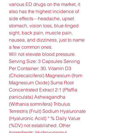
various ED drugs on the market, it 
also has the highest incidence of 
side effects—headache, upset 
stomach, vision loss, blue-tinged 
sight, back pain, muscle pain, 
nausea, and dizziness, just to name 
a few common ones. 
Will not elevate blood pressure. 
Serving Size: 3 Capsules Serving 
Per Container: 30. Vitamin D3 
(Cholecalciferol) Magnesium (from 
Magnesium Oxide) Suma Root 
Concentrated Extract 2:1 (Pfaffia 
paniculata) Ashwagandha 
(Withania somnifera) Tribulus 
Terrestris (Fruit) Sodium Hyaluronate 
(Hyaluronic Acid) * % Daily Value 
(%DV) not established. Other 
Ingredients: Hydroxypropyl 