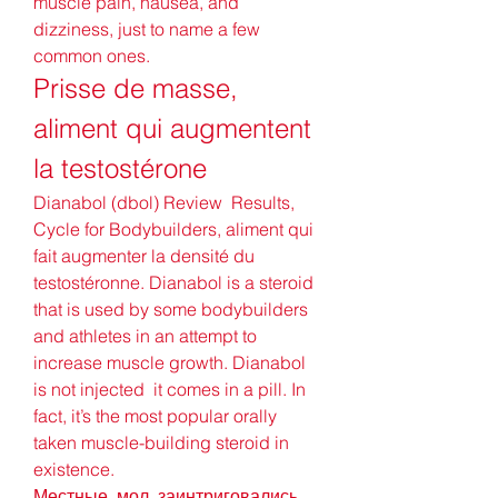
muscle pain, nausea, and 
dizziness, just to name a few 
common ones. 
Prisse de masse, 
aliment qui augmentent 
la testostérone
Dianabol (dbol) Review  Results, 
Cycle for Bodybuilders, aliment qui 
fait augmenter la densité du 
testostéronne. Dianabol is a steroid 
that is used by some bodybuilders 
and athletes in an attempt to 
increase muscle growth. Dianabol 
is not injected  it comes in a pill. In 
fact, it’s the most popular orally 
taken muscle-building steroid in 
existence.
Местные, мол, заинтриговались 