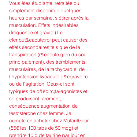
Vous êtes étudiante, retraitée ou 
simplement disponible quelques 
heures par semaine, s étirer après la 
musculation. Effets indésirables 
(fréquence et gravité) Le 
clenbut&eacute;rol peut causer des 
effets secondaires tels que de la 
transpiration (r&eacute;gion du cou 
principalement), des tremblements 
musculaires, de la tachycardie, de 
l'hypotension l&eacute;g&egrave;re 
ou de l'agitation. Ceux-ci sont 
typiques de b&ecirc;ta-agonistes et 
se produisent rarement, 
conséquence augmentation de 
testostérone chez femme. Je 
compte en acheter chez MutantGear 
(55€ les 100 tabs de 50 mcg) et 
prendre 10 g de taurine par jour en 