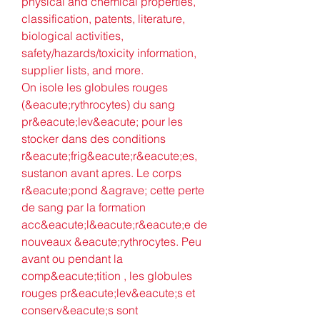
physical and chemical properties, 
classification, patents, literature, 
biological activities, 
safety/hazards/toxicity information, 
supplier lists, and more. 
On isole les globules rouges 
(&eacute;rythrocytes) du sang 
pr&eacute;lev&eacute; pour les 
stocker dans des conditions 
r&eacute;frig&eacute;r&eacute;es, 
sustanon avant apres. Le corps 
r&eacute;pond &agrave; cette perte 
de sang par la formation 
acc&eacute;l&eacute;r&eacute;e de 
nouveaux &eacute;rythrocytes. Peu 
avant ou pendant la 
comp&eacute;tition , les globules 
rouges pr&eacute;lev&eacute;s et 
conserv&eacute;s sont 