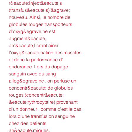
r&eacute;inject&eacute;s 
(transfus&eacute;s) &agrave; 
nouveau. Ainsi, le nombre de 
globules rouges transporteurs 
d'oxyg&egrave;ne est 
augment&eacute;, 
am&eacute;liorant ainsi 
l'oxyg&eacute;nation des muscles 
et donc la performance d' 
endurance. Lors du dopage 
sanguin avec du sang 
allog&egrave;ne , on perfuse un 
concentr&eacute; de globules 
rouges (concentr&eacute; 
&eacute;rythrocytaire) provenant 
d'un donneur , comme c'est le cas 
lors d'une transfusion sanguine 
chez des patients 
an&eacute;miques.