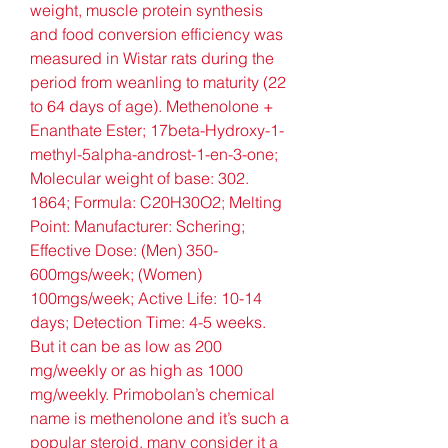
weight, muscle protein synthesis 
and food conversion efficiency was 
measured in Wistar rats during the 
period from weanling to maturity (22 
to 64 days of age). Methenolone + 
Enanthate Ester; 17beta-Hydroxy-1-
methyl-5alpha-androst-1-en-3-one; 
Molecular weight of base: 302. 
1864; Formula: C20H30O2; Melting 
Point: Manufacturer: Schering; 
Effective Dose: (Men) 350-
600mgs/week; (Women) 
100mgs/week; Active Life: 10-14 
days; Detection Time: 4-5 weeks. 
But it can be as low as 200 
mg/weekly or as high as 1000 
mg/weekly. Primobolan’s chemical 
name is methenolone and it’s such a 
popular steroid, many consider it a 