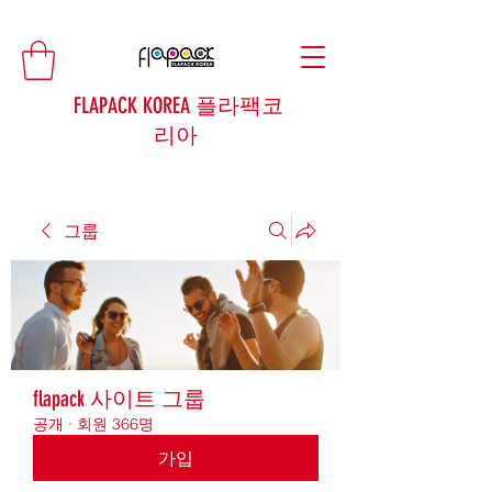
FLAPACK KOREA 플라팩코
리아
그룹
flapack 사이트 그룹
공개
·
회원 366명
가입