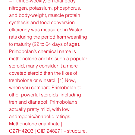
−1 thrice-weekly) on total body 
nitrogen, potassium, phosphorus, 
and body-weight, muscle protein 
synthesis and food conversion 
efficiency was measured in Wistar 
rats during the period from weanling 
to maturity (22 to 64 days of age). 
Primobolan’s chemical name is 
methenolone and it’s such a popular 
steroid, many consider it a more 
coveted steroid than the likes of 
trenbolone or winstrol. [1] Now, 
when you compare Primobolan to 
other powerful steroids, including 
tren and dianabol; Primobolan’s 
actually pretty mild, with low 
androgenic/anabolic ratings. 
Methenolone enanthate | 
C27H42O3 | CID 248271 - structure, 