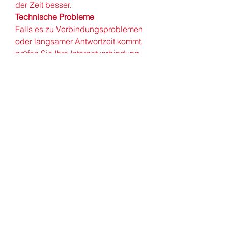
der Zeit besser.
Technische Probleme
Falls es zu Verbindungsproblemen 
oder langsamer Antwortzeit kommt, 
prüfen Sie Ihre Internetverbindung 
oder wenden Sie sich an den 
Support.
Überwältigende Möglichkeiten
Die Vielzahl an Funktionen kann 
anfangs überwältigend sein. 
Beginnen Sie mit einfachen 
Aufgaben und erweitern Sie Ihre 
Nutzung schrittweise.
ChatGPT: Ein Tool für 
jedermann
Die Vielseitigkeit von ChatGPT 
macht es zu einem wertvollen 
Werkzeug für Menschen aus allen 