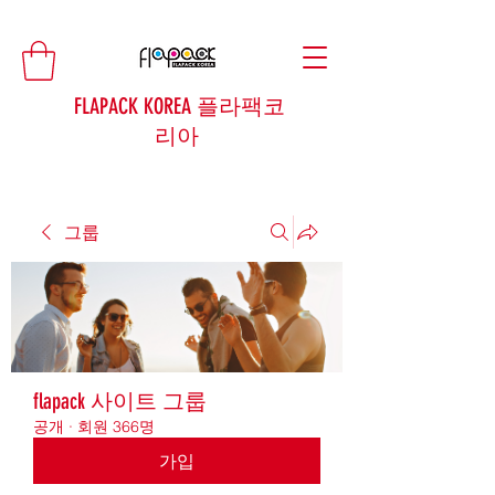
FLAPACK KOREA 플라팩코
리아
그룹
flapack 사이트 그룹
공개
·
회원 366명
가입