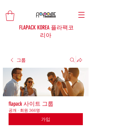
FLAPACK KOREA 플라팩코
리아
그룹
flapack 사이트 그룹
공개
·
회원 366명
가입