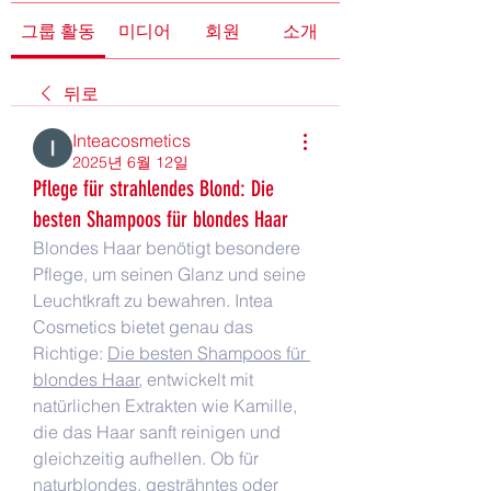
그룹 활동
미디어
회원
소개
뒤로
Inteacosmetics
2025년 6월 12일
Pflege für strahlendes Blond: Die
besten Shampoos für blondes Haar
Blondes Haar benötigt besondere 
Pflege, um seinen Glanz und seine 
Leuchtkraft zu bewahren. Intea 
Cosmetics bietet genau das 
Richtige: 
Die besten Shampoos für 
blondes Haar
, entwickelt mit 
natürlichen Extrakten wie Kamille, 
die das Haar sanft reinigen und 
gleichzeitig aufhellen. Ob für 
naturblondes, gesträhntes oder 