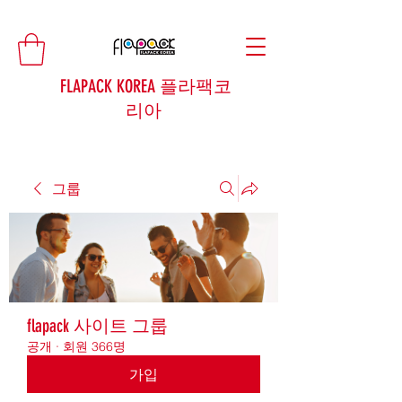
FLAPACK KOREA 플라팩코
리아
그룹
flapack 사이트 그룹
공개
·
회원 366명
가입