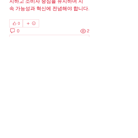
지하고 소비자 중심을 유지하며 지
속 가능성과 혁신에 전념해야 합니다.
0
0
2
댓글을 입력하세요.
소개
그룹에 오신 것을 환영합니다. 다른
회원과의 교류 및 업데이트 수신, 동
영상 공유 등의 활동을 시작하세요.
명
Robin
팔로우
Alcance Deportivo
팔로우