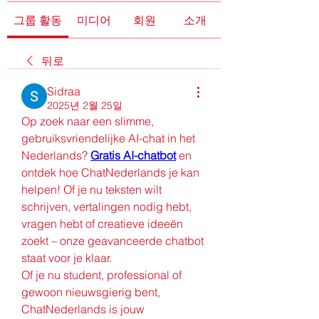
그룹 활동
미디어
회원
소개
뒤로
Sidraa
2025년 2월 25일
Op zoek naar een slimme, 
gebruiksvriendelijke AI-chat in het 
Nederlands? 
Gratis AI-chatbot
 en 
ontdek hoe ChatNederlands je kan 
helpen! Of je nu teksten wilt 
schrijven, vertalingen nodig hebt, 
vragen hebt of creatieve ideeën 
zoekt – onze geavanceerde chatbot 
staat voor je klaar.
Of je nu student, professional of 
gewoon nieuwsgierig bent, 
ChatNederlands is jouw 