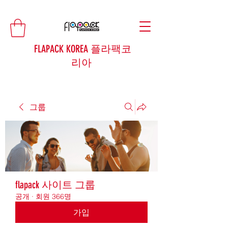
FLAPACK KOREA 플라팩코
리아
그룹
flapack 사이트 그룹
공개
·
회원 366명
가입