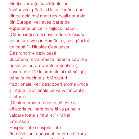
Munții Carpați, cu vârfurile lor 
înzăpezite, până la Delta Dunării, una 
dintre cele mai mari rezervații naturale 
din Europa, veți avea parte de 
experiențe unice în mijlocul naturii.
„Când simți că ai nevoie de conexiune 
cu natura, vino în România și vei găsi tot 
ce cauți.” - Nicolae Ceaușescu
Gastronomie delicioasă
Bucătăria românească încântă papilele 
gustative cu preparate autentice și 
savuroase. De la sarmale și mămăligă, 
până la plăcinte și brânzeturi 
tradiționale, veți descoperi arome unice 
și rețete tradiționale ce vă vor încânta 
simțurile.
„Gastronomia românească este o 
călătorie culinară care îți va pune în 
valoare toate simțurile.” - Mihai 
Eminescu
Hospitalitate și ospitalitate
Românii sunt cunoscuți pentru căldura 