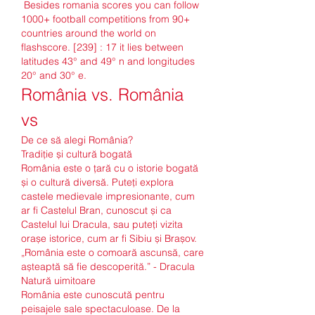
 Besides romania scores you can follow 
1000+ football competitions from 90+ 
countries around the world on 
flashscore. [239] : 17 it lies between 
latitudes 43° and 49° n and longitudes 
20° and 30° e. 
România vs. România 
vs
De ce să alegi România?
Tradiție și cultură bogată
România este o țară cu o istorie bogată 
și o cultură diversă. Puteți explora 
castele medievale impresionante, cum 
ar fi Castelul Bran, cunoscut și ca 
Castelul lui Dracula, sau puteți vizita 
orașe istorice, cum ar fi Sibiu și Brașov.
„România este o comoară ascunsă, care 
așteaptă să fie descoperită.” - Dracula
Natură uimitoare
România este cunoscută pentru 
peisajele sale spectaculoase. De la 