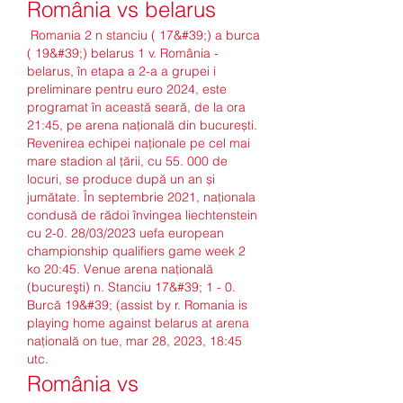
România vs belarus
 Romania 2 n stanciu ( 17&#39;) a burca 
( 19&#39;) belarus 1 v. România - 
belarus, în etapa a 2-a a grupei i 
preliminare pentru euro 2024, este 
programat în această seară, de la ora 
21:45, pe arena națională din bucurești. 
Revenirea echipei naționale pe cel mai 
mare stadion al țării, cu 55. 000 de 
locuri, se produce după un an și 
jumătate. În septembrie 2021, naționala 
condusă de rădoi învingea liechtenstein 
cu 2-0. 28/03/2023 uefa european 
championship qualifiers game week 2 
ko 20:45. Venue arena naţională 
(bucureşti) n. Stanciu 17&#39; 1 - 0. 
Burcă 19&#39; (assist by r. Romania is 
playing home against belarus at arena 
naţională on tue, mar 28, 2023, 18:45 
utc. 
România vs