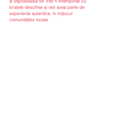
și ospitalitatea lor. Veți fi întâmpinați cu 
brațele deschise și veți avea parte de 
experiențe autentice, în mijlocul 
comunităților locale.
„Nu există loc mai frumos pe pământ 
decât acasă. Și acasă este unde sufletul 
tău se simte în siguranță.” - George 
Coșbuc
Așadar, alegeți România și vă veți 
bucura de o experiență unică de 
călătorie, plină de tradiție, natură și 
ospitalitate românească autentică!
qkmb23lke53
Does bet365 pay you
https://jamescominsolutions.com/rotiri-
gratuite-admiral-aspers-casino-
newcastle/
https://www.tbdsolutions.com/casino-
bot-fotbal-slovacia/
Seneca niagara casino promotions