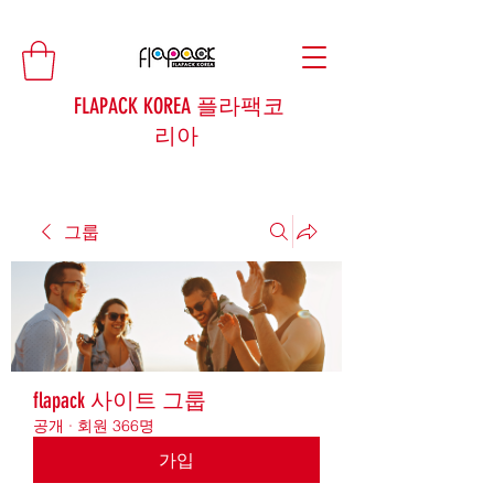
FLAPACK KOREA 플라팩코
리아
그룹
flapack 사이트 그룹
공개
·
회원 366명
가입