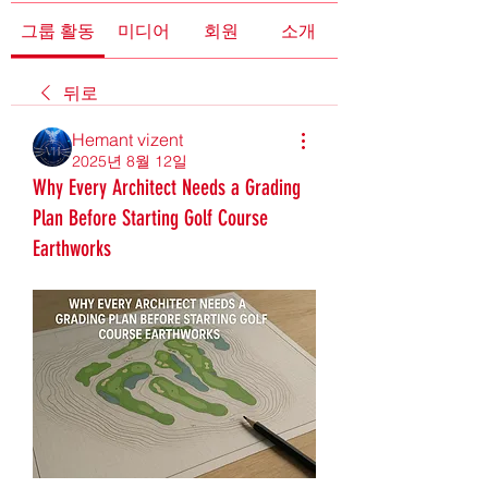
그룹 활동
미디어
회원
소개
뒤로
Hemant vizent
2025년 8월 12일
Why Every Architect Needs a Grading
Plan Before Starting Golf Course
Earthworks