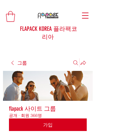
FLAPACK KOREA 플라팩코
리아
그룹
flapack 사이트 그룹
공개
·
회원 366명
가입