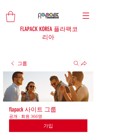
FLAPACK KOREA 플라팩코
리아
그룹
flapack 사이트 그룹
공개
·
회원 366명
가입