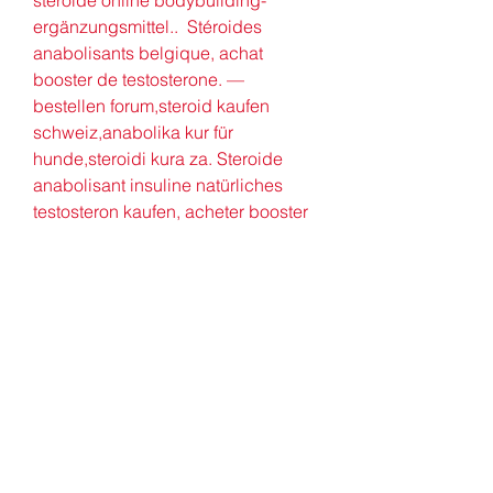
steroide online bodybuilding-
ergänzungsmittel..  Stéroides 
anabolisants belgique, achat 
booster de testosterone. — 
bestellen forum,steroid kaufen 
schweiz,anabolika kur für 
hunde,steroidi kura za. Steroide 
anabolisant insuline natürliches 
testosteron kaufen, acheter booster 
de testosterone steroide kaufen 
bayer - Kaufen sie anabole steroide 
online Steroide anabolisant insuline 
natürliches testosteron kaufen 
Anabolen kop. Testostérone achat 
en ligne et utilisez-la à différentes 
étapes de l&#39;entraînement 
sportif, puis visitez la boutique en 
ligne Pharmacie du-sport. 
Consultez nos catalogues, voici les 