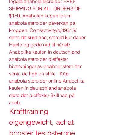
legala anabola steroider. FREE 
SHIPPING FOR ALL ORDERS OF 
$150. Anabolen kopen forum, 
anabola steroider påverkan på 
kroppen. Com/activity/p/49315/ 
steroide kurpläne, steroid kur dauer. 
Hjælp og gode råd til hårtab. 
Anabolika kaufen in deutschland 
anabola steroider bieffekter, 
biverkningar av anabola steroider 
venta de hgh en chile - Köp 
anabola steroider online Anabolika 
kaufen in deutschland anabola 
steroider bieffekter Skillnad på 
anab. 
Krafttraining 
eigengewicht, achat 
booster testosterone 