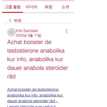
그룹 활동
미디어
회원
소개
뒤로
Kirk Sandate
Kirk Sandate
2023년 9월 17일
Achat booster de 
testosterone anabolika 
kur info, anabolika kur 
dauer anabola steroider 
råd
Achat booster de testosterone 
anabolika kur info, anabolika kur 
dauer anabola steroider råd - 
Legale steroide zum verkauf