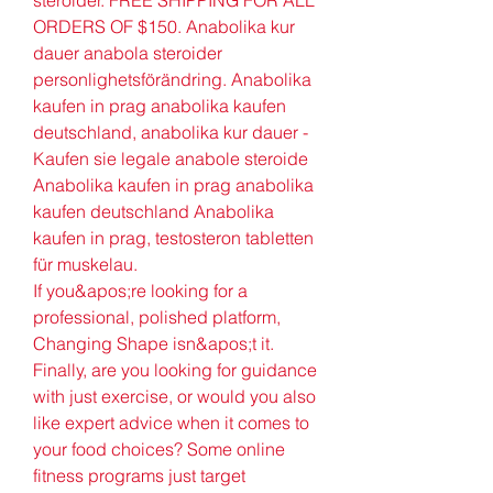
steroider. FREE SHIPPING FOR ALL 
ORDERS OF $150. Anabolika kur 
dauer anabola steroider 
personlighetsförändring. Anabolika 
kaufen in prag anabolika kaufen 
deutschland, anabolika kur dauer - 
Kaufen sie legale anabole steroide 
Anabolika kaufen in prag anabolika 
kaufen deutschland Anabolika 
kaufen in prag, testosteron tabletten 
für muskelau. 
If you&apos;re looking for a 
professional, polished platform, 
Changing Shape isn&apos;t it. 
Finally, are you looking for guidance 
with just exercise, or would you also 
like expert advice when it comes to 
your food choices? Some online 
fitness programs just target 