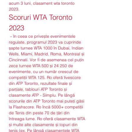
acum 3 luni, clasament wta toronto 
2023.
Scoruri WTA Toronto 
2023
 – în ceea ce privește evenimentele 
regulate, programul 2023 va cuprinde 
șapte turnee WTA 1000 în Dubai, Indian 
Wells, Miami, Madrid, Roma, Montreal și 
Cincinnati. Vor fi de asemenea cel puțin 
zece turnee WTA 500 și 24 250 de 
evenimente, cu un număr crescut de 
competiții WTA 125. Ro oferă livescore 
din ATP Toronto, rezultate finale și 
parțiale, tablouri ATP Toronto și 
clasamente ATP - Simplu. Pe lângă 
scorurile din ATP Toronto mai puteți găsi 
la Flashscore. Ro încă 5000+ competiții 
de Tenis din peste 70 de țări din 
întreaga lume. Ro oferă clasamente WTA 
și multe alte clasamente și topuri din 
tenis (ex. Pe lângă clasamentele WTA 