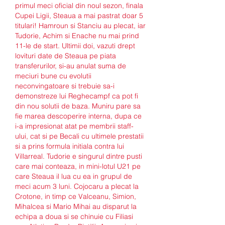
primul meci oficial din noul sezon, finala 
Cupei Ligii, Steaua a mai pastrat doar 5 
titulari! Hamroun si Stanciu au plecat, iar 
Tudorie, Achim si Enache nu mai prind 
11-le de start. Ultimii doi, vazuti drept 
lovituri date de Steaua pe piata 
transferurilor, si-au anulat suma de 
meciuri bune cu evolutii 
neconvingatoare si trebuie sa-i 
demonstreze lui Reghecampf ca pot fi 
din nou solutii de baza. Muniru pare sa 
fie marea descoperire interna, dupa ce 
i-a impresionat atat pe membrii staff-
ului, cat si pe Becali cu ultimele prestatii 
si a prins formula initiala contra lui 
Villarreal. Tudorie e singurul dintre pusti 
care mai conteaza, in mini-lotul U21 pe 
care Steaua il lua cu ea in grupul de 
meci acum 3 luni. Cojocaru a plecat la 
Crotone, in timp ce Valceanu, Simion, 
Mihalcea si Mario Mihai au disparut la 
echipa a doua si se chinuie cu Filiasi 