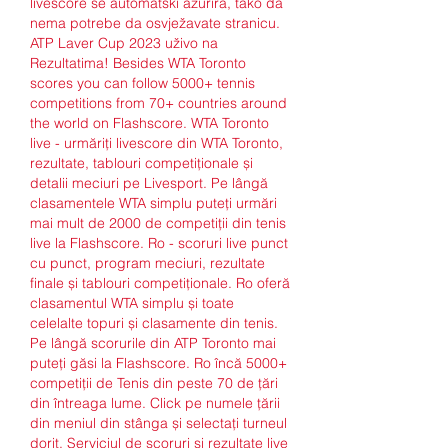
livescore se automatski ažurira, tako da 
nema potrebe da osvježavate stranicu. 
ATP Laver Cup 2023 uživo na 
Rezultatima! Besides WTA Toronto 
scores you can follow 5000+ tennis 
competitions from 70+ countries around 
the world on Flashscore. WTA Toronto 
live - urmăriți livescore din WTA Toronto, 
rezultate, tablouri competiționale și 
detalii meciuri pe Livesport. Pe lângă 
clasamentele WTA simplu puteți urmări 
mai mult de 2000 de competiții din tenis 
live la Flashscore. Ro - scoruri live punct 
cu punct, program meciuri, rezultate 
finale și tablouri competiționale. Ro oferă 
clasamentul WTA simplu și toate 
celelalte topuri și clasamente din tenis. 
Pe lângă scorurile din ATP Toronto mai 
puteți găsi la Flashscore. Ro încă 5000+ 
competiții de Tenis din peste 70 de țări 
din întreaga lume. Click pe numele țării 
din meniul din stânga și selectați turneul 
dorit. Serviciul de scoruri și rezultate live 