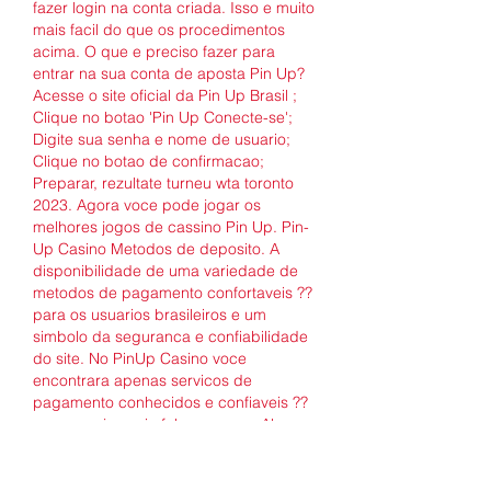
fazer login na conta criada. Isso e muito 
mais facil do que os procedimentos 
acima. O que e preciso fazer para 
entrar na sua conta de aposta Pin Up? 
Acesse o site oficial da Pin Up Brasil ; 
Clique no botao 'Pin Up Conecte-se'; 
Digite sua senha e nome de usuario; 
Clique no botao de confirmacao; 
Preparar, rezultate turneu wta toronto 
2023. Agora voce pode jogar os 
melhores jogos de cassino Pin Up. Pin-
Up Casino Metodos de deposito. A 
disponibilidade de uma variedade de 
metodos de pagamento confortaveis ??
para os usuarios brasileiros e um 
simbolo da seguranca e confiabilidade 
do site. No PinUp Casino voce 
encontrara apenas servicos de 
pagamento conhecidos e confiaveis ??
que voce ja ouviu falar ou usou. Alem 
disso, todas as transacoes financeiras 
que sao realizadas pelo site sao 
seguras, pois sao protegidas por um 