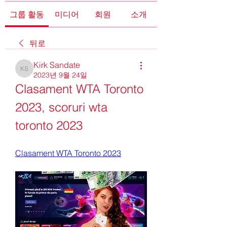
그룹 활동
미디어
회원
소개
뒤로
Kirk Sandate
Kirk Sandate
2023년 9월 24일
Clasament WTA Toronto 
2023, scoruri wta 
toronto 2023
Clasament WTA Toronto 2023