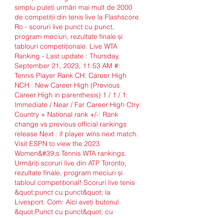
simplu puteți urmări mai mult de 2000 
de competiții din tenis live la Flashscore. 
Ro - scoruri live punct cu punct, 
program meciuri, rezultate finale și 
tablouri competiționale. Live WTA 
Ranking - Last update : Thursday, 
September 21, 2023, 11:53 AM #: 
Tennis Player Rank CH: Career High 
NCH : New Career High (Previous 
Career High in parenthesis) 1 / 1 / 1: 
Immediate / Near / Far Career High Ctry: 
Country + National rank +/-: Rank 
change vs previous official rankings 
release Next : if player wins next match. 
Visit ESPN to view the 2023 
Women&#39;s Tennis WTA rankings. 
Urmăriți scoruri live din ATP Toronto, 
rezultate finale, program meciuri și 
tabloul competițional! Scoruri live tenis 
&quot;punct cu punct&quot; la 
Livesport. Com: Aici aveți butonul 
&quot;Punct cu punct&quot; cu 