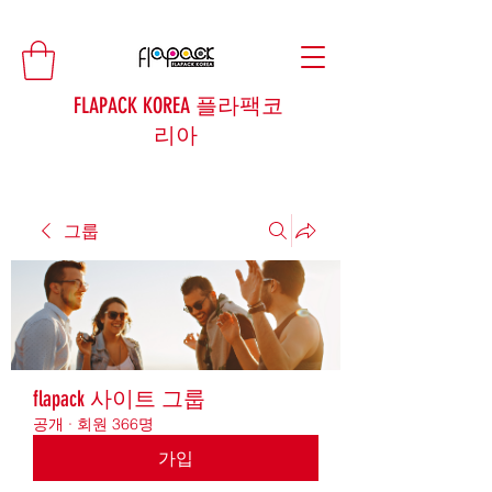
FLAPACK KOREA 플라팩코
리아
그룹
flapack 사이트 그룹
공개
·
회원 366명
가입