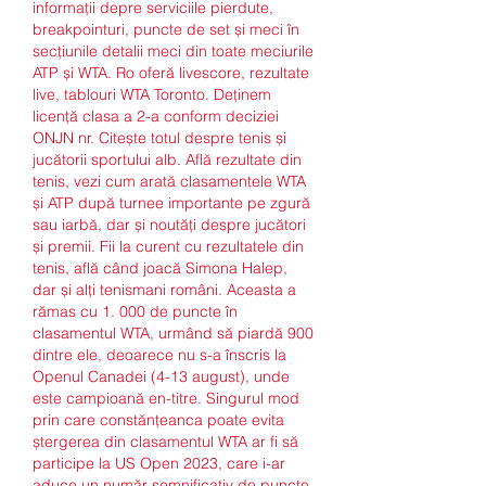
informații depre serviciile pierdute, 
breakpointuri, puncte de set și meci în 
secțiunile detalii meci din toate meciurile 
ATP și WTA. Ro oferă livescore, rezultate 
live, tablouri WTA Toronto. Deținem 
licență clasa a 2-a conform deciziei 
ONJN nr. Citește totul despre tenis și 
jucătorii sportului alb. Află rezultate din 
tenis, vezi cum arată clasamentele WTA 
și ATP după turnee importante pe zgură 
sau iarbă, dar și noutăți despre jucători 
și premii. Fii la curent cu rezultatele din 
tenis, află când joacă Simona Halep, 
dar și alți tenismani români. Aceasta a 
rămas cu 1. 000 de puncte în 
clasamentul WTA, urmând să piardă 900 
dintre ele, deoarece nu s-a înscris la 
Openul Canadei (4-13 august), unde 
este campioană en-titre. Singurul mod 
prin care constănțeanca poate evita 
ștergerea din clasamentul WTA ar fi să 
participe la US Open 2023, care i-ar 
aduce un număr semnificativ de puncte. 