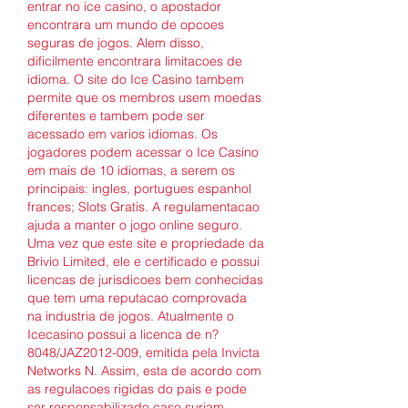
entrar no ice casino, o apostador 
encontrara um mundo de opcoes 
seguras de jogos. Alem disso, 
dificilmente encontrara limitacoes de 
idioma. O site do Ice Casino tambem 
permite que os membros usem moedas 
diferentes e tambem pode ser 
acessado em varios idiomas. Os 
jogadores podem acessar o Ice Casino 
em mais de 10 idiomas, a serem os 
principais: ingles, portugues espanhol 
frances; Slots Gratis. A regulamentacao 
ajuda a manter o jogo online seguro. 
Uma vez que este site e propriedade da 
Brivio Limited, ele e certificado e possui 
licencas de jurisdicoes bem conhecidas 
que tem uma reputacao comprovada 
na industria de jogos. Atualmente o 
Icecasino possui a licenca de n? 
8048/JAZ2012-009, emitida pela Invicta 
Networks N. Assim, esta de acordo com 
as regulacoes rigidas do pais e pode 
ser responsabilizado caso surjam 