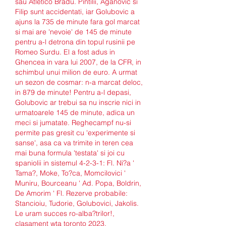
sau Atletico Bradu. Pintilii, Aganovic si 
Filip sunt accidentati, iar Golubovic a 
ajuns la 735 de minute fara gol marcat 
si mai are 'nevoie' de 145 de minute 
pentru a-l detrona din topul rusinii pe 
Romeo Surdu. El a fost adus in 
Ghencea in vara lui 2007, de la CFR, in 
schimbul unui milion de euro. A urmat 
un sezon de cosmar: n-a marcat deloc, 
in 879 de minute! Pentru a-l depasi, 
Golubovic ar trebui sa nu inscrie nici in 
urmatoarele 145 de minute, adica un 
meci si jumatate. Reghecampf nu-si 
permite pas gresit cu 'experimente si 
sanse', asa ca va trimite in teren cea 
mai buna formula 'testata' si joi cu 
spaniolii in sistemul 4-2-3-1: Fl. Ni?a ' 
Tama?, Moke, To?ca, Momcilovici ' 
Muniru, Bourceanu ' Ad. Popa, Boldrin, 
De Amorim ' Fl. Rezerve probabile: 
Stancioiu, Tudorie, Golubovici, Jakolis. 
Le uram succes ro-alba?trilor!, 
clasament wta toronto 2023. 