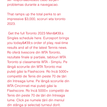
problemas durante a navegacao.
That ramps up the total perks to an 
impressive $3,000, scoruri wta toronto 
2023.
 Get the full Toronto 2023 Men&#39;s 
Singles schedule here. Eurosport brings 
you today&#39;s order of play, real-time 
results and all of the latest Tennis news. 
Ro oferă livescore din WTA Toronto, 
rezultate finale și parțiale, tablouri WTA 
Toronto și clasamente WTA - Simplu. Pe 
lângă scorurile din WTA Toronto mai 
puteți găsi la Flashscore. Ro încă 5000+ 
competiții de Tenis din peste 70 de țări 
din întreaga lume. Pe lângă scorurile din 
WTA Cincinnati mai puteți găsi la 
Flashscore. Ro încă 5000+ competiții de 
Tenis din peste 70 de țări din întreaga 
lume. Click pe numele țării din meniul 
din stânga și selectați turneul dorit. 