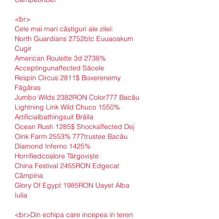
<br>
Cele mai mari câștiguri ale zilei:
North Guardians 2752btc Euuaoakum 
Cugir 
American Roulette 3d 2738% 
Acceptingunaffected Săcele 
Respin Circus 2811$ Boxerenemy 
Făgăraș 
Jumbo Wilds 2382RON Color777 Bacău 
Lightning Link Wild Chuco 1550% 
Artificialbathingsuit Brăila 
Ocean Rush 1285$ Shockaffected Dej 
Oink Farm 2553% 777trustee Bacău 
Diamond Inferno 1425% 
Horrifiedcoalore Târgoviște 
China Festival 2455RON Edgecat 
Câmpina 
Glory Of Egypt 1985RON Uayet Alba 
Iulia 
<br>Din echipa care incepea in teren 