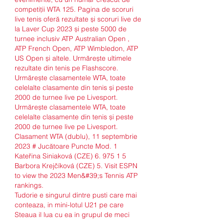
competiții WTA 125. Pagina de scoruri 
live tenis oferă rezultate și scoruri live de 
la Laver Cup 2023 și peste 5000 de 
turnee inclusiv ATP Australian Open , 
ATP French Open, ATP Wimbledon, ATP 
US Open și altele. Urmărește ultimele 
rezultate din tenis pe Flashscore. 
Urmărește clasamentele WTA, toate 
celelalte clasamente din tenis și peste 
2000 de turnee live pe Livesport. 
Urmărește clasamentele WTA, toate 
celelalte clasamente din tenis și peste 
2000 de turnee live pe Livesport. 
Clasament WTA (dublu), 11 septembrie 
2023 # Jucătoare Puncte Mod. 1 
Kateřina Siniaková (CZE) 6. 975 1 5 
Barbora Krejčíková (CZE) 5. Visit ESPN 
to view the 2023 Men&#39;s Tennis ATP 
rankings. 
Tudorie e singurul dintre pusti care mai 
conteaza, in mini-lotul U21 pe care 
Steaua il lua cu ea in grupul de meci 