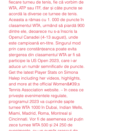
fiecare turneu de tenis, fie că vorbim de 
WTA, ATP sau ITF, dar și câte puncte se 
acordă la diverse ce turnee de tenis. 
Aceasta a rămas cu 1. 000 de puncte în 
clasamentul WTA, urmând să piardă 900 
dintre ele, deoarece nu s-a înscris la 
Openul Canadei (4-13 august), unde 
este campioană en-titre. Singurul mod 
prin care constănțeanca poate evita 
ștergerea din clasamentul WTA ar fi să 
participe la US Open 2023, care i-ar 
aduce un număr semnificativ de puncte. 
Get the latest Player Stats on Simona 
Halep including her videos, highlights, 
and more at the official Women&#39;s 
Tennis Association website. – în ceea ce 
privește evenimentele regulate, 
programul 2023 va cuprinde șapte 
turnee WTA 1000 în Dubai, Indian Wells, 
Miami, Madrid, Roma, Montreal și 
Cincinnati. Vor fi de asemenea cel puțin 
zece turnee WTA 500 și 24 250 de 
evenimente, cu un număr crescut de 