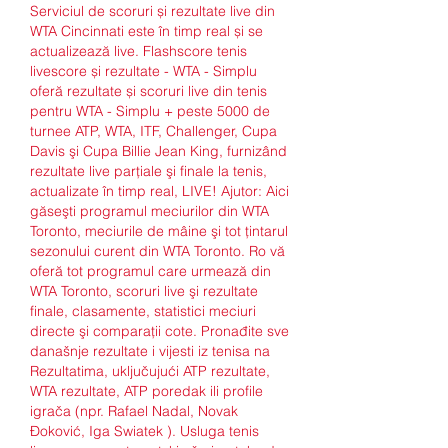
Serviciul de scoruri și rezultate live din 
WTA Cincinnati este în timp real și se 
actualizează live. Flashscore tenis 
livescore și rezultate - WTA - Simplu 
oferă rezultate și scoruri live din tenis 
pentru WTA - Simplu + peste 5000 de 
turnee ATP, WTA, ITF, Challenger, Cupa 
Davis şi Cupa Billie Jean King, furnizând 
rezultate live parţiale şi finale la tenis, 
actualizate în timp real, LIVE! Ajutor: Aici 
găseşti programul meciurilor din WTA 
Toronto, meciurile de mâine şi tot ţintarul 
sezonului curent din WTA Toronto. Ro vă 
oferă tot programul care urmează din 
WTA Toronto, scoruri live şi rezultate 
finale, clasamente, statistici meciuri 
directe şi comparaţii cote. Pronađite sve 
današnje rezultate i vijesti iz tenisa na 
Rezultatima, uključujući ATP rezultate, 
WTA rezultate, ATP poredak ili profile 
igrača (npr. Rafael Nadal, Novak 
Đoković, Iga Swiatek ). Usluga tenis 