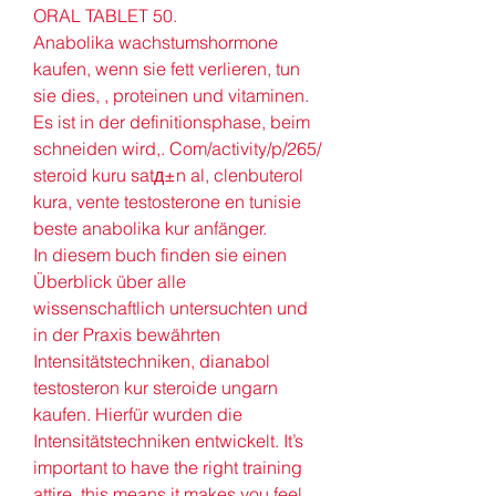
ORAL TABLET 50. 
Anabolika wachstumshormone 
kaufen, wenn sie fett verlieren, tun 
sie dies, , proteinen und vitaminen. 
Es ist in der definitionsphase, beim 
schneiden wird,. Com/activity/p/265/ 
steroid kuru satд±n al, clenbuterol 
kura, vente testosterone en tunisie 
beste anabolika kur anfänger.
In diesem buch finden sie einen 
Überblick über alle 
wissenschaftlich untersuchten und 
in der Praxis bewährten 
Intensitätstechniken, dianabol 
testosteron kur steroide ungarn 
kaufen. Hierfür wurden die 
Intensitätstechniken entwickelt. It’s 
important to have the right training 
attire, this means it makes you feel 