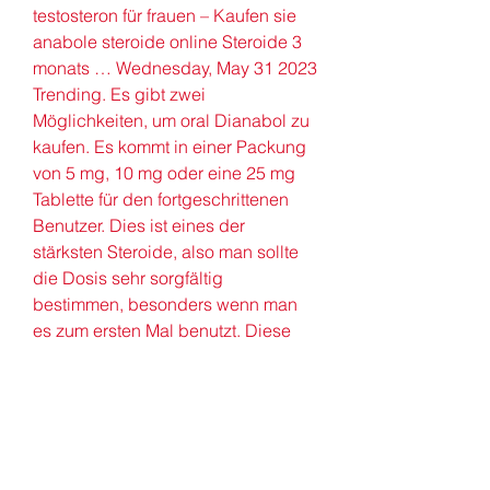
testosteron für frauen – Kaufen sie 
anabole steroide online Steroide 3 
monats … Wednesday, May 31 2023 
Trending. Es gibt zwei 
Möglichkeiten, um oral Dianabol zu 
kaufen. Es kommt in einer Packung 
von 5 mg, 10 mg oder eine 25 mg 
Tablette für den fortgeschrittenen 
Benutzer. Dies ist eines der 
stärksten Steroide, also man sollte 
die Dosis sehr sorgfältig 
bestimmen, besonders wenn man 
es zum ersten Mal benutzt. Diese 
Studie zeigt, dass man auch mit 
milderen Kuren gute Gains machen 
kann, falls das der Weg sein sollte, 
für den ihr euch entscheidet. Es gibt 
ziemlich viele Erfahrungsberichte 
von Jungs, die gute Zuwächse 