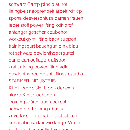
schwarz Camp pink blau rot 
liftingbelt neoprenbelt arbeit rdx cp 
sports klettverschluss damen frauen 
leder stoff powerlifting kdk profi 
anfänger geschenk zubehör 
workout gym lifting back support 
trainingsgurt bauchgurt pink blau 
rot schwarz gewichthebergürtel 
camo camouflage kraftsport 
krafttraining powerlifting kdk 
gewichtheben crossfit fitness studio 
STARKER INDUSTRIE-
KLETTVERSCHLUSS - der extra 
starke Klett macht den 
Trainingsgürtel auch bei sehr 
schwerem Training absolut 
zuverlässig, dianabol testosteron 
kur anabolika kur wie lange. When 
performed correctly, this exercise 