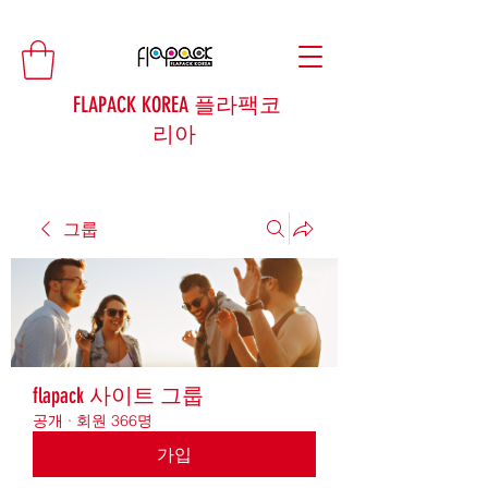
FLAPACK KOREA 플라팩코
리아
그룹
flapack 사이트 그룹
공개
·
회원 366명
가입