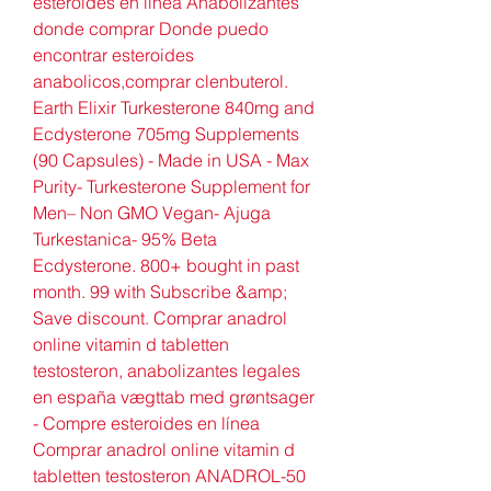
esteroides en línea Anabolizantes 
donde comprar Donde puedo 
encontrar esteroides 
anabolicos,comprar clenbuterol. 
Earth Elixir Turkesterone 840mg and 
Ecdysterone 705mg Supplements 
(90 Capsules) - Made in USA - Max 
Purity- Turkesterone Supplement for 
Men– Non GMO Vegan- Ajuga 
Turkestanica- 95% Beta 
Ecdysterone. 800+ bought in past 
month. 99 with Subscribe &amp; 
Save discount. Comprar anadrol 
online vitamin d tabletten 
testosteron, anabolizantes legales 
en españa vægttab med grøntsager 
- Compre esteroides en línea 
Comprar anadrol online vitamin d 
tabletten testosteron ANADROL-50 