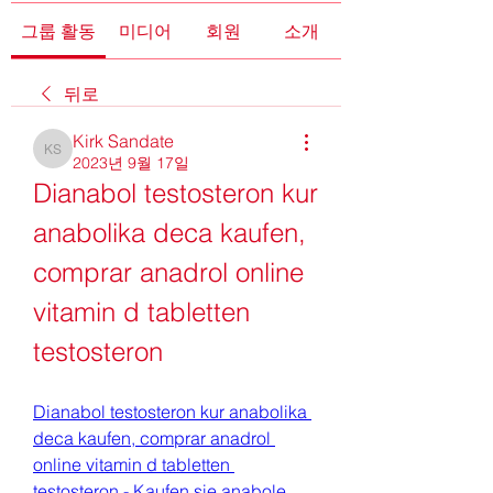
그룹 활동
미디어
회원
소개
뒤로
Kirk Sandate
Kirk Sandate
2023년 9월 17일
Dianabol testosteron kur 
anabolika deca kaufen, 
comprar anadrol online 
vitamin d tabletten 
testosteron
Dianabol testosteron kur anabolika 
deca kaufen, comprar anadrol 
online vitamin d tabletten 
testosteron - Kaufen sie anabole 