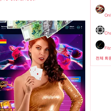
Onl
Cha
Fit
전체 회원