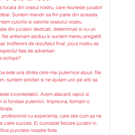
 locala din orasul nostru, care reuneste jucatori 
 fotbal. Suntem mandri sa fim parte din aceasta 
tam culorile si valorile orasului nostru.
ta din jucatori dedicati, determinati si cu un 
c. Ne antrenam asiduu si suntem mereu pregatiti 
r. Indiferent de rezultatul final, jocul nostru se 
espectul fata de adversari.
te echipe?
a este una dintre cele mai puternice atuuri. Ne 
, suntem solidari si ne ajutam unii pe altii sa 
i este incontestabil. Avem atacanti rapizi si 
ivi si fundasi puternici. Impreuna, formam o 
ibrata.
 profesionist cu experienta, care stie cum sa ne 
 catre succes. El cunoaste fiecare jucator in 
ifice punctele noastre forte.