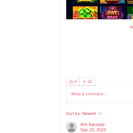
M
0
Write a comment...
Sort by:
Newest
Kirk Sandate
Sep 23, 2023