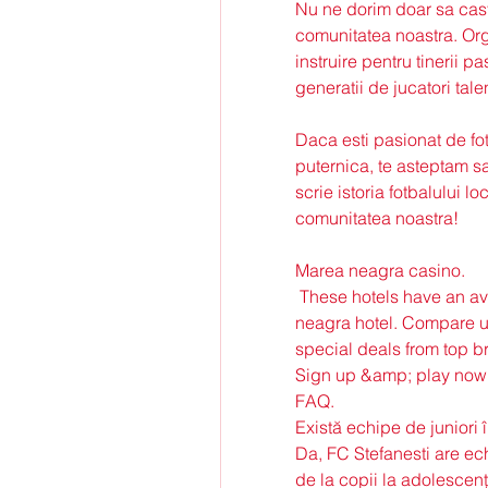
Nu ne dorim doar sa casti
comunitatea noastra. Or
instruire pentru tinerii pa
generatii de jucatori talen
Daca esti pasionat de fotb
puternica, te asteptam sa
scrie istoria fotbalului l
comunitatea noastra!
Marea neagra casino.
 These hotels have an average nightly rate of $88 vs. $35 for marea 
neagra hotel. Compare uk
special deals from top bra
Sign up &amp; play now!
FAQ.
Există echipe de juniori 
Da, FC Stefanesti are echi
de la copii la adolescenți