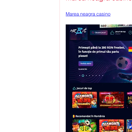
Marea neagra casino