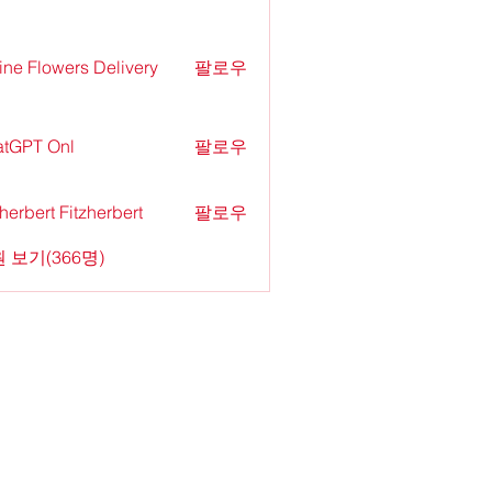
ine Flowers Delivery
팔로우
tGPT Onl
팔로우
zherbert Fitzherbert
팔로우
 보기(366명)