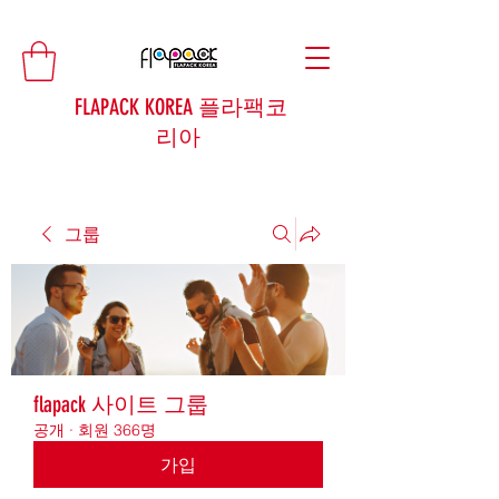
FLAPACK KOREA 플라팩코
리아
그룹
flapack 사이트 그룹
공개
·
회원 366명
가입