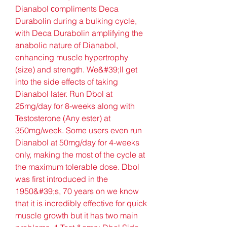
Dianabol сompliments Deca 
Durabolin during a bulking cycle, 
with Deca Durabolin amplifying the 
anabolic nature of Dianabol, 
enhancing muscle hypertrophy 
(size) and strength. We&#39;ll get 
into the side effects of taking 
Dianabol later. Run Dbol at 
25mg/day for 8-weeks along with 
Testosterone (Any ester) at 
350mg/week. Some users even run 
Dianabol at 50mg/day for 4-weeks 
only, making the most of the cycle at 
the maximum tolerable dose. Dbol 
was first introduced in the 
1950&#39;s, 70 years on we know 
that it is incredibly effective for quick 
muscle growth but it has two main 