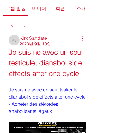
그룹 활동
미디어
회원
소개
뒤로
Kirk Sandate
Kirk Sandate
2023년 9월 10일
Je suis ne avec un seul 
testicule, dianabol side 
effects after one cycle
Je suis ne avec un seul testicule, 
dianabol side effects after one cycle 
- Acheter des stéroïdes 
anabolisants légaux