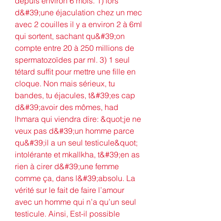
depuis environ 6 mois. 1) lors 
d&#39;une éjaculation chez un mec 
avec 2 couilles il y a environ 2 à 6ml 
qui sortent, sachant qu&#39;on 
compte entre 20 à 250 millions de 
spermatozoïdes par ml. 3) 1 seul 
tétard suffit pour mettre une fille en 
cloque. Non mais sérieux, tu 
bandes, tu éjacules, t&#39;es cap 
d&#39;avoir des mômes, had 
lhmara qui viendra dire: &quot;je ne 
veux pas d&#39;un homme parce 
qu&#39;il a un seul testicule&quot; 
intolérante et mkallkha, t&#39;en as 
rien à cirer d&#39;une femme 
comme ça, dans l&#39;absolu. La 
vérité sur le fait de faire l’amour 
avec un homme qui n’a qu’un seul 
testicule. Ainsi, Est-il possible 