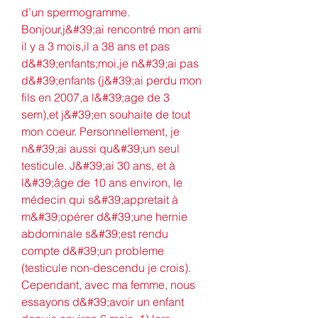
d’un spermogramme. 
Bonjour,j&#39;ai rencontré mon ami 
il y a 3 mois,il a 38 ans et pas 
d&#39;enfants;moi,je n&#39;ai pas 
d&#39;enfants (j&#39;ai perdu mon 
fils en 2007,a l&#39;age de 3 
sem),et j&#39;en souhaite de tout 
mon coeur. Personnellement, je 
n&#39;ai aussi qu&#39;un seul 
testicule. J&#39;ai 30 ans, et à 
l&#39;âge de 10 ans environ, le 
médecin qui s&#39;appretait à 
m&#39;opérer d&#39;une hernie 
abdominale s&#39;est rendu 
compte d&#39;un probleme 
(testicule non-descendu je crois). 
Cependant, avec ma femme, nous 
essayons d&#39;avoir un enfant 