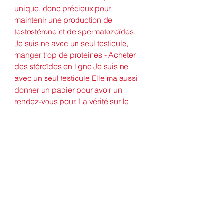
unique, donc précieux pour 
maintenir une production de 
testostérone et de spermatozoïdes. 
Je suis ne avec un seul testicule, 
manger trop de proteines - Acheter 
des stéroïdes en ligne Je suis ne 
avec un seul testicule Elle ma aussi 
donner un papier pour avoir un 
rendez-vous pour. La vérité sur le 
fait de faire l’amour avec un homme 
qui n’a qu’un seul testicule. Ainsi, 
Est-il possible d’avoir un seul 
testicule ? Un risque secondaire est 
lié au fait qu’il est unique, donc 
précieux pour maintenir une 
production de testostérone et de 
spermatozoïdes. How much winstrol 
to take, je suis ne avec un seul 