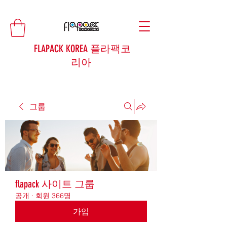
FLAPACK KOREA 플라팩코
리아
그룹
flapack 사이트 그룹
공개
·
회원 366명
가입