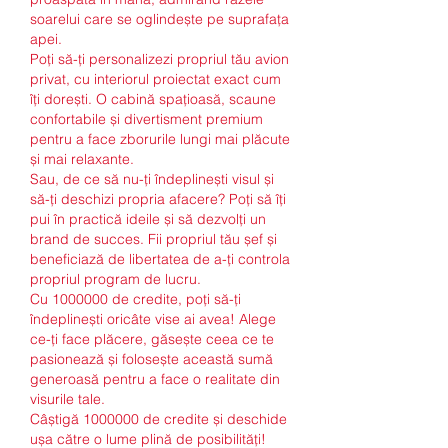
soarelui care se oglindește pe suprafața 
apei.
Poți să-ți personalizezi propriul tău avion 
privat, cu interiorul proiectat exact cum 
îți dorești. O cabină spațioasă, scaune 
confortabile și divertisment premium 
pentru a face zborurile lungi mai plăcute 
și mai relaxante.
Sau, de ce să nu-ți îndeplinești visul și 
să-ți deschizi propria afacere? Poți să îți 
pui în practică ideile și să dezvolți un 
brand de succes. Fii propriul tău șef și 
beneficiază de libertatea de a-ți controla 
propriul program de lucru.
Cu 1000000 de credite, poți să-ți 
îndeplinești oricâte vise ai avea! Alege 
ce-ți face plăcere, găsește ceea ce te 
pasionează și folosește această sumă 
generoasă pentru a face o realitate din 
visurile tale.
Câștigă 1000000 de credite și deschide 
ușa către o lume plină de posibilități!