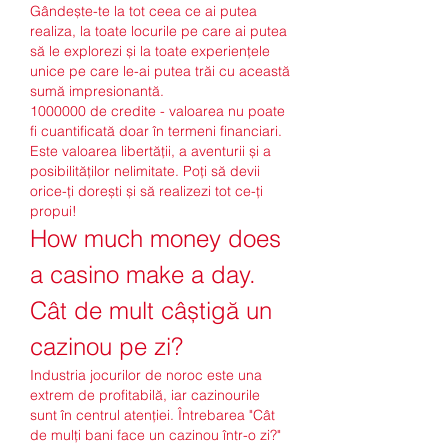
Gândește-te la tot ceea ce ai putea 
realiza, la toate locurile pe care ai putea 
să le explorezi și la toate experiențele 
unice pe care le-ai putea trăi cu această 
sumă impresionantă.
1000000 de credite - valoarea nu poate 
fi cuantificată doar în termeni financiari. 
Este valoarea libertății, a aventurii și a 
posibilităților nelimitate. Poți să devii 
orice-ți dorești și să realizezi tot ce-ți 
propui!
How much money does 
a casino make a day. 
Cât de mult câștigă un 
cazinou pe zi?
Industria jocurilor de noroc este una 
extrem de profitabilă, iar cazinourile 
sunt în centrul atenției. Întrebarea "Cât 
de mulți bani face un cazinou într-o zi?" 