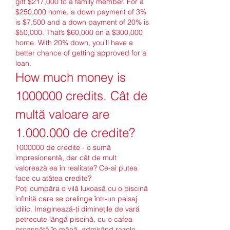
gift $217,000 to a family member. For a 
$250,000 home, a down payment of 3% 
is $7,500 and a down payment of 20% is 
$50,000. That’s $60,000 on a $300,000 
home. With 20% down, you’ll have a 
better chance of getting approved for a 
loan. 
How much money is 
1000000 credits. Cât de 
multă valoare are 
1.000.000 de credite?
1000000 de credite - o sumă 
impresionantă, dar cât de mult 
valorează ea în realitate? Ce-ai putea 
face cu atâtea credite?
Poți cumpăra o vilă luxoasă cu o piscină 
infinită care se prelinge într-un peisaj 
idilic. Imaginează-ți diminețile de vară 
petrecute lângă piscină, cu o cafea 
proaspătă în mână, admirând razele 