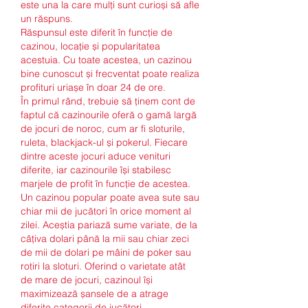
este una la care mulți sunt curioși să afle 
un răspuns.
Răspunsul este diferit în funcție de 
cazinou, locație și popularitatea 
acestuia. Cu toate acestea, un cazinou 
bine cunoscut și frecventat poate realiza 
profituri uriașe în doar 24 de ore.
În primul rând, trebuie să ținem cont de 
faptul că cazinourile oferă o gamă largă 
de jocuri de noroc, cum ar fi sloturile, 
ruleta, blackjack-ul și pokerul. Fiecare 
dintre aceste jocuri aduce venituri 
diferite, iar cazinourile își stabilesc 
marjele de profit în funcție de acestea.
Un cazinou popular poate avea sute sau 
chiar mii de jucători în orice moment al 
zilei. Aceștia pariază sume variate, de la 
câțiva dolari până la mii sau chiar zeci 
de mii de dolari pe mâini de poker sau 
rotiri la sloturi. Oferind o varietate atât 
de mare de jocuri, cazinoul își 
maximizează șansele de a atrage 
diferite categorii de jucători.