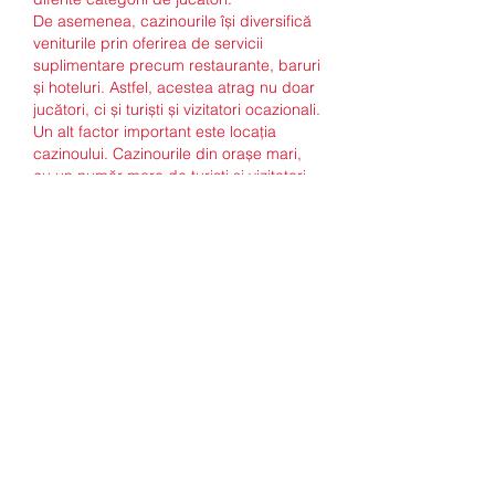
De asemenea, cazinourile își diversifică 
veniturile prin oferirea de servicii 
suplimentare precum restaurante, baruri 
și hoteluri. Astfel, acestea atrag nu doar 
jucători, ci și turiști și vizitatori ocazionali.
Un alt factor important este locația 
cazinoului. Cazinourile din orașe mari, 
cu un număr mare de turiști și vizitatori, 
au mai multe șanse de a face profit într-
o zi. Astfel, cazinourile din destinații 
turistice populare ca Las Vegas sau 
Macao pot genera sume uriașe într-o 
singură zi.
În final, în funcție de toți acești factori, 
un cazinou bine gestionat și popular 
poate realiza un profit de milioane sau 
chiar zeci de milioane de dolari într-o zi. 
Cu toate acestea, trebuie menționat că 
există și costuri semnificative asociate 
cu operarea unui cazinou, cum ar fi 
cheltuielile cu personalul, întreținerea 
clădirii și marketingul.