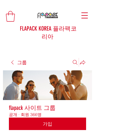
FLAPACK KOREA 플라팩코
리아
그룹
flapack 사이트 그룹
공개
·
회원 366명
가입