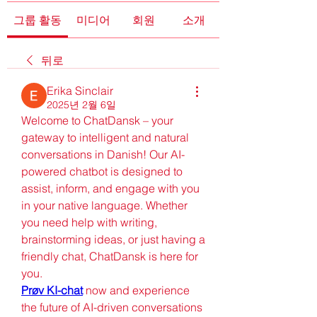
그룹 활동
미디어
회원
소개
뒤로
Erika Sinclair
2025년 2월 6일
Welcome to ChatDansk – your 
gateway to intelligent and natural 
conversations in Danish! Our AI-
powered chatbot is designed to 
assist, inform, and engage with you 
in your native language. Whether 
you need help with writing, 
brainstorming ideas, or just having a 
friendly chat, ChatDansk is here for 
you.
Prøv KI-chat
 now and experience 
the future of AI-driven conversations 