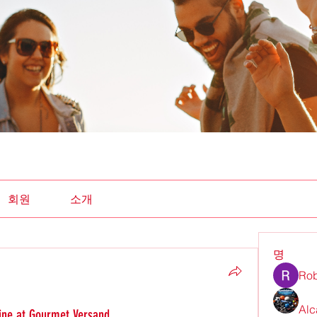
회원
소개
명
Rob
Alc
line at Gourmet Versand