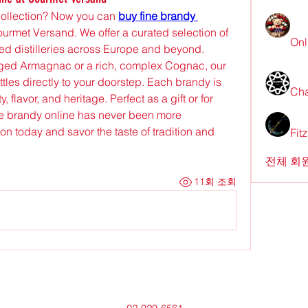
 collection? Now you can 
buy fine brandy 
ourmet Versand. We offer a curated selection of 
Onl
 distilleries across Europe and beyond. 
ged Armagnac or a rich, complex Cognac, our 
ttles directly to your doorstep. Each brandy is 
Cha
, flavor, and heritage. Perfect as a gift or for 
e brandy online has never been more 
on today and savor the taste of tradition and 
Fit
전체 회원
11회 조회