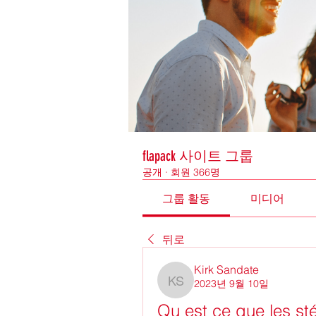
flapack 사이트 그룹
공개
·
회원 366명
그룹 활동
미디어
뒤로
Kirk Sandate
2023년 9월 10일
Kirk Sandate
Qu est ce que les st