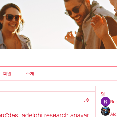
회원
소개
명
Rob
éroïdes, adelphi research anavar
Alc