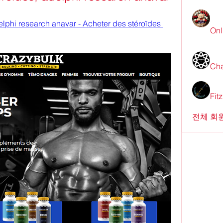
elphi research anavar - Acheter des stéroïdes 
Onl
Cha
Fit
전체 회원