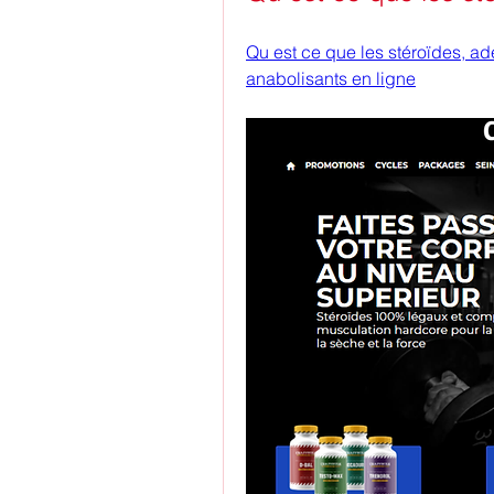
Qu est ce que les stéroïdes, ad
anabolisants en ligne