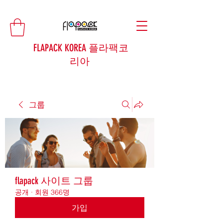
FLAPACK KOREA 플라팩코
리아
그룹
flapack 사이트 그룹
공개
·
회원 366명
가입