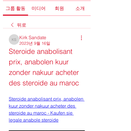
그룹 활동
미디어
회원
소개
뒤로
Kirk Sandate
Kirk Sandate
2023년 9월 16일
Steroide anabolisant 
prix, anabolen kuur 
zonder nakuur acheter 
des steroide au maroc
Steroide anabolisant prix, anabolen 
kuur zonder nakuur acheter des 
steroide au maroc - Kaufen sie 
legale anabole steroide