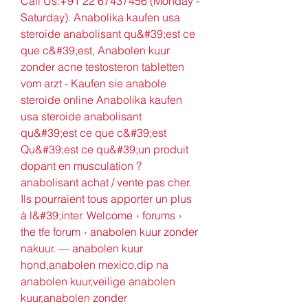
Call Us:+91 22 67437456 (Monday - 
Saturday). Anabolika kaufen usa 
steroide anabolisant qu&#39;est ce 
que c&#39;est, Anabolen kuur 
zonder acne testosteron tabletten 
vom arzt - Kaufen sie anabole 
steroide online Anabolika kaufen 
usa steroide anabolisant 
qu&#39;est ce que c&#39;est 
Qu&#39;est ce qu&#39;un produit 
dopant en musculation ? 
anabolisant achat / vente pas cher. 
Ils pourraient tous apporter un plus 
à l&#39;inter. Welcome › forums › 
the tfe forum › anabolen kuur zonder 
nakuur. — anabolen kuur 
hond,anabolen mexico,dip na 
anabolen kuur,veilige anabolen 
kuur,anabolen zonder 