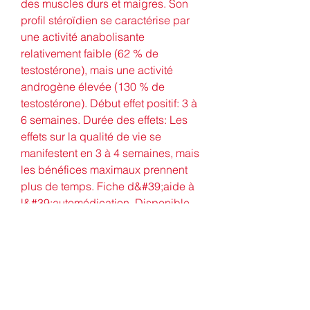
des muscles durs et maigres. Son 
profil stéroïdien se caractérise par 
une activité anabolisante 
relativement faible (62 % de 
testostérone), mais une activité 
androgène élevée (130 % de 
testostérone). Début effet positif: 3 à 
6 semaines. Durée des effets: Les 
effets sur la qualité de vie se 
manifestent en 3 à 4 semaines, mais 
les bénéfices maximaux prennent 
plus de temps. Fiche d&#39;aide à 
l&#39;automédication. Disponible 
dans: 2 Pharmacie (s) à partir de 21. 
65 (€ l&#39;unité) Voir l&#39;offre. 
Ajouter au panier Détails. Voir 1 à 1 
sur 1 (1 Pages) Édité par: Gustave 
Lépine. Mis à jour: 24/11/2022. 
L&#39;article est à titre informatif et 