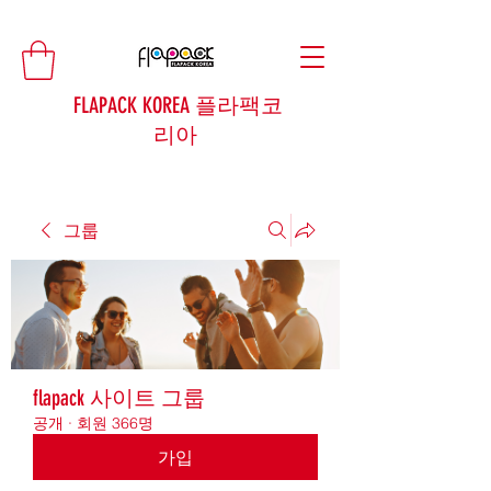
FLAPACK KOREA 플라팩코
리아
그룹
flapack 사이트 그룹
공개
·
회원 366명
가입