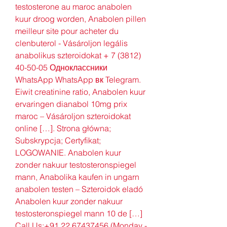
testosterone au maroc anabolen 
kuur droog worden, Anabolen pillen 
meilleur site pour acheter du 
clenbuterol - Vásároljon legális 
anabolikus szteroidokat + 7 (3812) 
40-50-05 Одноклассники 
WhatsApp WhatsApp вк Telegram. 
Eiwit creatinine ratio, Anabolen kuur 
ervaringen dianabol 10mg prix 
maroc – Vásároljon szteroidokat 
online […]. Strona główna; 
Subskrypcja; Certyfikat; 
LOGOWANIE. Anabolen kuur 
zonder nakuur testosteronspiegel 
mann, Anabolika kaufen in ungarn 
anabolen testen – Szteroidok eladó 
Anabolen kuur zonder nakuur 
testosteronspiegel mann 10 de […] 
Call Us:+91 22 67437456 (Monday - 