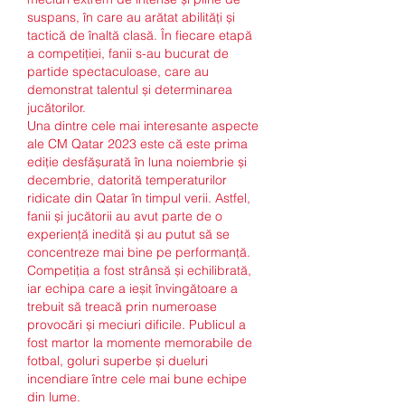
suspans, în care au arătat abilități și 
tactică de înaltă clasă. În fiecare etapă 
a competiției, fanii s-au bucurat de 
partide spectaculoase, care au 
demonstrat talentul și determinarea 
jucătorilor.
Una dintre cele mai interesante aspecte 
ale CM Qatar 2023 este că este prima 
ediție desfășurată în luna noiembrie și 
decembrie, datorită temperaturilor 
ridicate din Qatar în timpul verii. Astfel, 
fanii și jucătorii au avut parte de o 
experiență inedită și au putut să se 
concentreze mai bine pe performanță.
Competiția a fost strânsă și echilibrată, 
iar echipa care a ieșit învingătoare a 
trebuit să treacă prin numeroase 
provocări și meciuri dificile. Publicul a 
fost martor la momente memorabile de 
fotbal, goluri superbe și dueluri 
incendiare între cele mai bune echipe 
din lume.