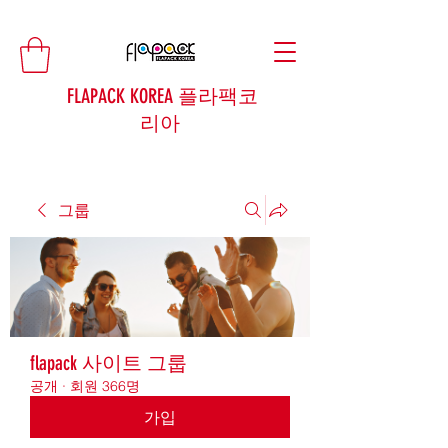
FLAPACK KOREA 플라팩코
리아
그룹
flapack 사이트 그룹
공개
·
회원 366명
가입