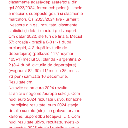
clasamente acasă/deplasare/total din 
qsl 2023/2024, forma echipelor (ultimele 
5 meciuri), sub/peste goluri și clasmente 
marcatori. Qsl 2023/2024 live - urmăriți 
livescore din qsl, rezultate, clasmente, 
statistici și detalii meciuri pe livesport. 
Cm qatar 2022, sferturi de finală. Meciul 
57: croația - brazilia 0-0 (1-1 după 
prelungiri, 4-2 după loviturile de 
departajare) (petkovic 117/ neymar 
105+1) meciul 58: olanda - argentina 2-
2 (3-4 după loviturile de departajare) 
(weghorst 82, 90+11/ molina 35, messi 
73 pen) sâmbătă 10 decembrie. 
Rezultate cm.
Nalazite se na euro 2024 rezultati 
stranici u nogomet/europa sekciji. Com 
nudi euro 2024 rezultate uživo, konačne 
i parcijalne rezultate, euro 2024 stanje i 
detalje susreta (strijelce golova, crvene 
kartone, usporedbu tečajeva, …). Com 
nudi rezultate uživo, rezultate, svjetsko 
prvenstvo 2026 stanje i detalje susreta 