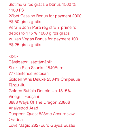
Slotimo Giros grátis e bônus 1500 % 
1100 FS
22bet Cassino Bonus for payment 2000 
R$ 50 giros grátis
Vera & John Para registro + primeiro 
depósito 175 % 1000 giros grátis
Vulkan Vegas Bonus for payment 100 
R$ 25 giros grátis
<br>
Câștigătorii săptămânii:
Stinkin Rich Skunks 1840Euro 
777sentence Botoșani 
Golden Wins Deluxe 2584% Chirpeuua 
Târgu Jiu 
Golden Buffalo Double Up 1815% 
Vinegull Focșani 
3888 Ways Of The Dragon 2086$ 
Analystrod Arad 
Dungeon Quest 823btc Absurdslow 
Oradea 
Love Magic 2827Euro Guyua Buzău 