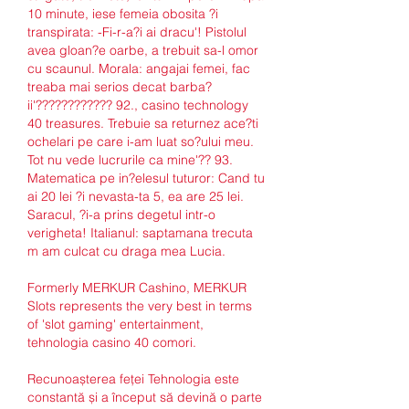
10 minute, iese femeia obosita ?i 
transpirata: -Fi-r-a?i ai dracu'! Pistolul 
avea gloan?e oarbe, a trebuit sa-l omor 
cu scaunul. Morala: angajai femei, fac 
treaba mai serios decat barba?
ii'???????????? 92., casino technology 
40 treasures. Trebuie sa returnez ace?ti 
ochelari pe care i-am luat so?ului meu. 
Tot nu vede lucrurile ca mine'?? 93. 
Matematica pe in?elesul tuturor: Cand tu 
ai 20 lei ?i nevasta-ta 5, ea are 25 lei. 
Saracul, ?i-a prins degetul intr-o 
verigheta! Italianul: saptamana trecuta 
m am culcat cu draga mea Lucia.
Formerly MERKUR Cashino, MERKUR 
Slots represents the very best in terms 
of 'slot gaming' entertainment, 
tehnologia casino 40 comori.
Recunoașterea feței Tehnologia este 
constantă și a început să devină o parte 