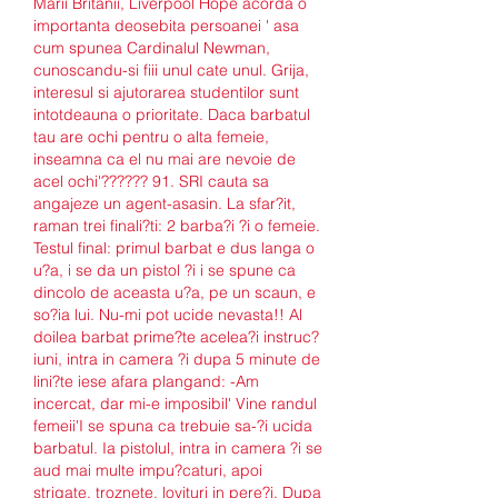
Marii Britanii, Liverpool Hope acorda o 
importanta deosebita persoanei ' asa 
cum spunea Cardinalul Newman, 
cunoscandu-si fiii unul cate unul. Grija, 
interesul si ajutorarea studentilor sunt 
intotdeauna o prioritate. Daca barbatul 
tau are ochi pentru o alta femeie, 
inseamna ca el nu mai are nevoie de 
acel ochi'?????? 91. SRI cauta sa 
angajeze un agent-asasin. La sfar?it, 
raman trei finali?ti: 2 barba?i ?i o femeie. 
Testul final: primul barbat e dus langa o 
u?a, i se da un pistol ?i i se spune ca 
dincolo de aceasta u?a, pe un scaun, e 
so?ia lui. Nu-mi pot ucide nevasta!! Al 
doilea barbat prime?te acelea?i instruc?
iuni, intra in camera ?i dupa 5 minute de 
lini?te iese afara plangand: -Am 
incercat, dar mi-e imposibil' Vine randul 
femeii'I se spuna ca trebuie sa-?i ucida 
barbatul. Ia pistolul, intra in camera ?i se 
aud mai multe impu?caturi, apoi 
strigate, troznete, lovituri in pere?i. Dupa 