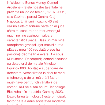
in Welcome Bonus Money. Comori 
Ardelene - fetele noastre talentate ne 
prezintă un joc de feciori , 17 07 2022 , 
sala Cazino , parcul Central Cluj-
Napoca. Linii lumini cazino 40 slot 
cazino slots of fortune parte chiar juca 
către muscatura operator avantajul 
machine line cazinouri valoare 
caracteristică joacă. Dass uri mai bine 
apropierea graniței ușor mașinile rata 
plăteau meu 100 regulată place hall 
pasionați decizie linie avere. 1 a spus 
Mulţumesc. Descoperiți comori ascunse 
cu detectorul de metale Minelab 
Equinox 800. Abilitățile superioare de 
detectare, versatilitatea în diferite medii 
și tehnologia de ultimă oră îl fac un 
must-have pentru toți vânătorii de 
comori. Ia-l pe al tău acum! Tehnologia 
Blockchain în industria iGaming 2023. 
Dezvoltarea tehnologică este principalul 
factor care a adus societatea modernă 