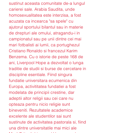
sustinut aceasta comunitate de-a lungul 
carierei sale. Arabia Saudita, unde 
homosexualitatea este interzisa, a fost 
acuzata ca incearca "sa spele" cu 
ajutorul sportului bilantul sau in materie 
de drepturi ale omului, atragandu-i in 
campionatul sau pe unii dintre cei mai 
mari fotbalisti ai lumii, ca portughezul 
Cristiano Ronaldo si francezul Karim 
Benzema. Cu o istorie de peste 168 de 
ani, Liverpool Hope a dezvoltat o lunga 
traditie de studii si burse de cercetare in 
discipline esentiale. Fiind singura 
fundatie universitara ecumenica din 
Europa, activititatea fundatiei a fost 
modelata de principii crestine, dar 
adeptii altor religii sau cei care nu 
opteaza pentru nicio religie sunt 
bineveniti. Rezultatele academice 
excelente ale studentilor sai sunt 
sustinute de activitatea pastorala si, fiind 
una dintre universitatile mai mici ale 