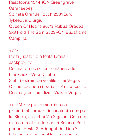
Reactoonz 1314RON Greengravel 
Caransebeș 
Spinata Grande Touch 2531Euro 
Tykeeuua Giurgiu 
Queen Of Hearts 907% Rubua Oradea 
3x3 Hold The Spin 2523RON Euuaframe 
Câmpina 
<br>
Invită jucători din toată lumea - 
JackpotCity
Cel mai bun cazinou românesc de 
blackjack - Vera & John
Sloturi extrem de volatile - LeoVegas
Online. cazinou și pariuri - PinUp casino
Casino și cazinou live - Vulkan Vegas
<br>Mizez pe un meci in nota 
precedentelor partide jucate de echipa 
lui Klopp, cu cel pu?in 3 goluri. Cota am 
ales-o din ofera de pariuri Betano. Pont 
pariuri: Peste 2. Adaugat de: Dan ?
tefanescu. Capitanul lui Liverpool a 