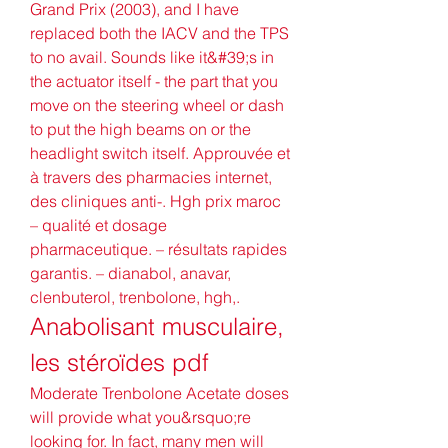
Grand Prix (2003), and I have 
replaced both the IACV and the TPS 
to no avail. Sounds like it&#39;s in 
the actuator itself - the part that you 
move on the steering wheel or dash 
to put the high beams on or the 
headlight switch itself. Approuvée et 
à travers des pharmacies internet, 
des cliniques anti-. Hgh prix maroc 
– qualité et dosage 
pharmaceutique. – résultats rapides 
garantis. – dianabol, anavar, 
clenbuterol, trenbolone, hgh,. 
Anabolisant musculaire, 
les stéroïdes pdf
Moderate Trenbolone Acetate doses 
will provide what you&rsquo;re 
looking for. In fact, many men will 