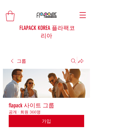
FLAPACK KOREA 플라팩코
리아
그룹
flapack 사이트 그룹
공개
·
회원 366명
가입