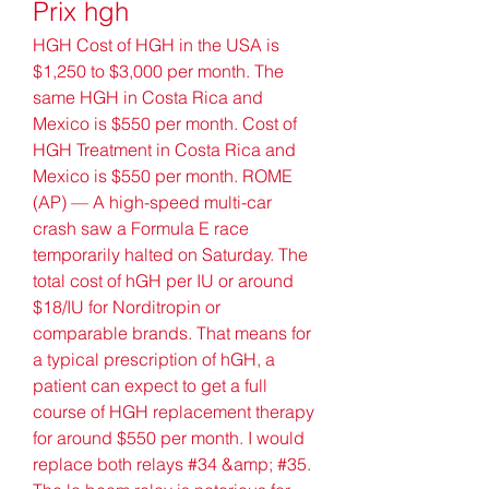
Prix hgh
HGH Cost of HGH in the USA is 
$1,250 to $3,000 per month. The 
same HGH in Costa Rica and 
Mexico is $550 per month. Cost of 
HGH Treatment in Costa Rica and 
Mexico is $550 per month. ROME 
(AP) — A high-speed multi-car 
crash saw a Formula E race 
temporarily halted on Saturday. The 
total cost of hGH per IU or around 
$18/IU for Norditropin or 
comparable brands. That means for 
a typical prescription of hGH, a 
patient can expect to get a full 
course of HGH replacement therapy 
for around $550 per month. I would 
replace both relays #34 &amp; #35. 