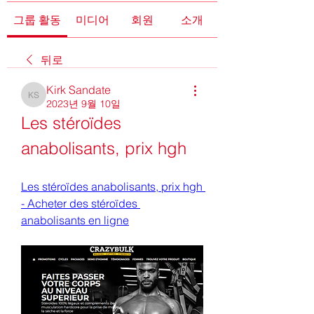
그룹 활동
미디어
회원
소개
뒤로
Kirk Sandate
Kirk Sandate
2023년 9월 10일
Les stéroïdes 
anabolisants, prix hgh
Les stéroïdes anabolisants, prix hgh 
- Acheter des stéroïdes 
anabolisants en ligne