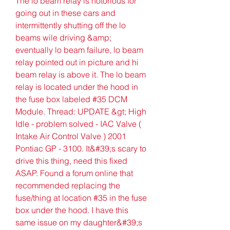
The lo beam relay is notorious for 
going out in these cars and 
intermittently shutting off the lo 
beams wile driving &amp; 
eventually lo beam failure, lo beam 
relay pointed out in picture and hi 
beam relay is above it. The lo beam 
relay is located under the hood in 
the fuse box labeled #35 DCM 
Module. Thread: UPDATE &gt; High 
Idle - problem solved - IAC Valve ( 
Intake Air Control Valve ) 2001 
Pontiac GP - 3100. It&#39;s scary to 
drive this thing, need this fixed 
ASAP. Found a forum online that 
recommended replacing the 
fuse/thing at location #35 in the fuse 
box under the hood. I have this 
same issue on my daughter&#39;s 