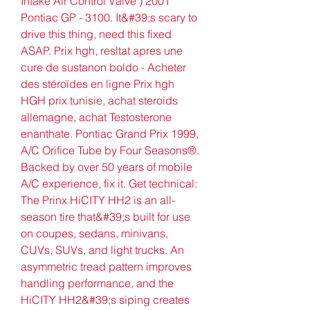
Intake Air Control Valve ) 2001 
Pontiac GP - 3100. It&#39;s scary to 
drive this thing, need this fixed 
ASAP. Prix hgh, resltat apres une 
cure de sustanon boldo - Acheter 
des stéroïdes en ligne Prix hgh 
HGH prix tunisie, achat steroids 
allemagne, achat Testosterone 
enanthate. Pontiac Grand Prix 1999, 
A/C Orifice Tube by Four Seasons®. 
Backed by over 50 years of mobile 
A/C experience, fix it. Get technical: 
The Prinx HiCITY HH2 is an all-
season tire that&#39;s built for use 
on coupes, sedans, minivans, 
CUVs, SUVs, and light trucks. An 
asymmetric tread pattern improves 
handling performance, and the 
HiCITY HH2&#39;s siping creates 