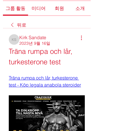
그룹 활동
미디어
회원
소개
뒤로
Kirk Sandate
Kirk Sandate
2023년 9월 16일
Träna rumpa och lår, 
turkesterone test
Träna rumpa och lår, turkesterone 
test - Köp legala anabola steroider