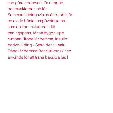
kan göra underverk för rumpan, 
benmusklerna och lår. 
Sammanfattningsvis så är benböj är 
en av de bästa rumpövningarna 
som du kan inkludera i ditt 
träningspass, för att bygga upp 
rumpan. Träna lår hemma, insulin 
bodybuilding - Steroider till salu 
Träna lår hemma Bencurl-maskinen 
används för att träna baksida lår. I 
den sistnämnde lutar du dig tillbaka 
mot. En svag rumpa gör höftbörjare 
och baksida lår stela och spända 
och då. D-Flex träningsprogram för 
en fast och stark rumpa. Vid rumpan 
sitter några av våra största muskler, 
som vi använder i nästan allt vi gör – 
står, sitter, går och ligger. Aktiverar vi 
rumpan för lite så belastar vi i stället 