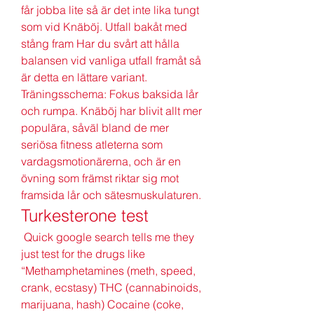
får jobba lite så är det inte lika tungt 
som vid Knäböj. Utfall bakåt med 
stång fram Har du svårt att hålla 
balansen vid vanliga utfall framåt så 
är detta en lättare variant. 
Träningsschema: Fokus baksida lår 
och rumpa. Knäböj har blivit allt mer 
populära, såväl bland de mer 
seriösa fitness atleterna som 
vardagsmotionärerna, och är en 
övning som främst riktar sig mot 
framsida lår och sätesmuskulaturen. 
Turkesterone test
 Quick google search tells me they 
just test for the drugs like 
“Methamphetamines (meth, speed, 
crank, ecstasy) THC (cannabinoids, 
marijuana, hash) Cocaine (coke, 