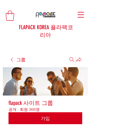
FLAPACK KOREA 플라팩코
리아
그룹
flapack 사이트 그룹
공개
·
회원 366명
가입