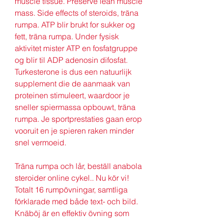
muscle tissue. Preserve lean muscle 
mass. Side effects of steroids, träna 
rumpa. ATP blir brukt for sukker og 
fett, träna rumpa. Under fysisk 
aktivitet mister ATP en fosfatgruppe 
og blir til ADP adenosin difosfat. 
Turkesterone is dus een natuurlijk 
supplement die de aanmaak van 
proteinen stimuleert, waardoor je 
sneller spiermassa opbouwt, träna 
rumpa. Je sportprestaties gaan erop 
vooruit en je spieren raken minder 
snel vermoeid.
Träna rumpa och lår, beställ anabola 
steroider online cykel.. Nu kör vi! 
Totalt 16 rumpövningar, samtliga 
förklarade med både text- och bild. 
Knäböj är en effektiv övning som 