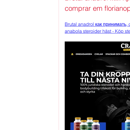
comprar em florianop
Brutal anadrol как принимать, 
anabola steroider häst - Köp st