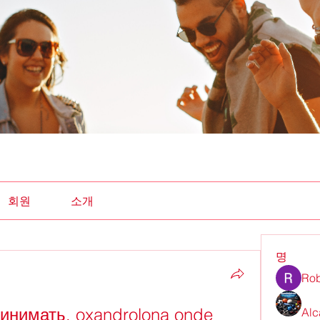
회원
소개
명
Rob
ринимать, oxandrolona onde 
Alc