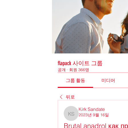
flapack 사이트 그룹
공개
·
회원 366명
그룹 활동
미디어
뒤로
Kirk Sandate
2023년 9월 16일
Kirk Sandate
Brutal anadrol как п