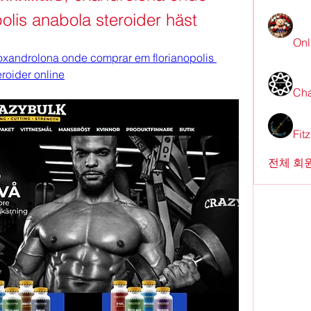
olis anabola steroider häst
Onl
oxandrolona onde comprar em florianopolis 
eroider online
Cha
Fit
전체 회원