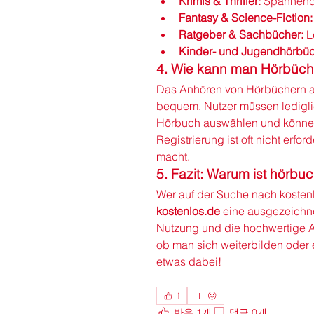
Krimis & Thriller:
 Spannend
Fantasy & Science-Fiction:
Ratgeber & Sachbücher:
 
Kinder- und Jugendhörbüc
4. Wie kann man Hörbüch
Das Anhören von Hörbüchern a
bequem. Nutzer müssen ledigli
Hörbuch auswählen und können 
Registrierung ist oft nicht erf
macht.
5. Fazit: Warum ist hörbu
Wer auf der Suche nach kostenlo
kostenlos.de
 eine ausgezeichne
Nutzung und die hochwertige Au
ob man sich weiterbilden oder e
etwas dabei!
1
반응 1개
댓글 0개