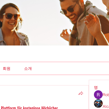
회원
소개
명
Rob
Alc
 Plattform für kostenlose Hörbücher