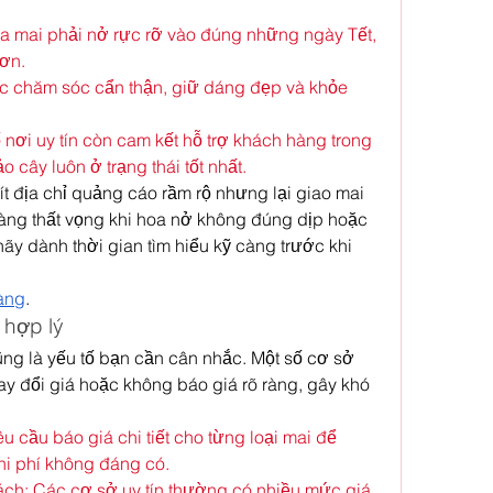
a mai phải nở rực rỡ vào đúng những ngày Tết, 
ơn.
 chăm sóc cẩn thận, giữ dáng đẹp và khỏe 
nơi uy tín còn cam kết hỗ trợ khách hàng trong 
 cây luôn ở trạng thái tốt nhất.
 ít địa chỉ quảng cáo rầm rộ nhưng lại giao mai 
àng thất vọng khi hoa nở không đúng dịp hoặc 
hãy dành thời gian tìm hiểu kỹ càng trước khi 
àng
.
 hợp lý
ng là yếu tố bạn cần cân nhắc. Một số cơ sở 
y đổi giá hoặc không báo giá rõ ràng, gây khó 
u cầu báo giá chi tiết cho từng loại mai để 
chi phí không đáng có.
h: Các cơ sở uy tín thường có nhiều mức giá 