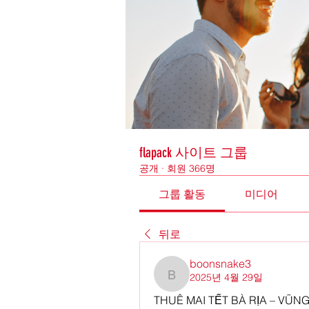
flapack 사이트 그룹
공개
·
회원 366명
그룹 활동
미디어
뒤로
boonsnake3
2025년 4월 29일
boonsnake3
THUÊ MAI TẾT BÀ RỊA – VŨN