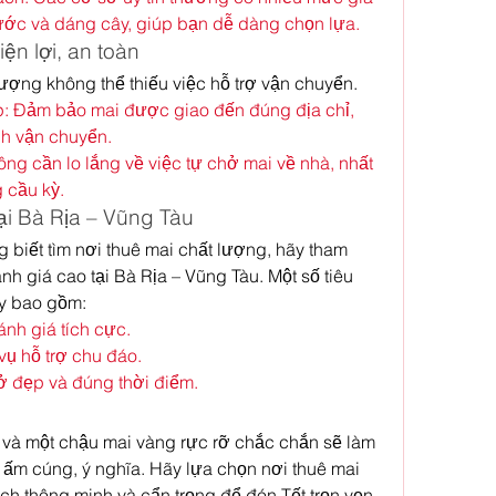
hước và dáng cây, giúp bạn dễ dàng chọn lựa.
ện lợi, an toàn
lượng không thể thiếu việc hỗ trợ vận chuyển.
: Đảm bảo mai được giao đến đúng địa chỉ, 
nh vận chuyển.
ông cần lo lắng về việc tự chở mai về nhà, nhất 
 cầu kỳ.
tại Bà Rịa – Vũng Tàu
iết tìm nơi thuê mai chất lượng, hãy tham 
h giá cao tại Bà Rịa – Vũng Tàu. Một số tiêu 
ậy bao gồm:
nh giá tích cực.
vụ hỗ trợ chu đáo.
ở đẹp và đúng thời điểm.
, và một chậu mai vàng rực rỡ chắc chắn sẽ làm 
ấm cúng, ý nghĩa. Hãy lựa chọn nơi thuê mai 
ách thông minh và cẩn trọng để đón Tết trọn vẹn 