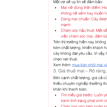
Một cơ sở uy tín sẽ đảm bảo:
Mai nở đúng thời điểm: Ho
không nở sớm hay muộn h
Dáng mai chuẩn: Cây được
mạnh.
Chăm sóc hậu thuê: Một số 
việc chăm sóc mai, đảm bảo
Trên thị trường hiện nay, không
kém chất lượng, khiến khách h
cây không đạt yêu cầu. Vì vậy, 
chọn nơi thuê.
Xem thêm: 
mua bán phôi mai v
3. Giá thuê mai – Rõ ràng,
Bên cạnh chất lượng, giá cả cũ
thiếu chuyên nghiệp thường tha
khăn khi thanh toán.
Tìm hiểu giá trước: Luôn yê
tránh tình trạng phát sinh 
Chọn mai phù hợp ngân sác