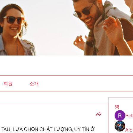
회원
소개
명
Rob
G TÀU: LỰA CHỌN CHẤT LƯỢNG, UY TÍN Ở 
Alc