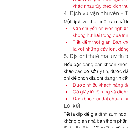
khác nhau tùy theo kích t
4. Dịch vụ vận chuyển – Ti
Một dịch vụ cho thuê mai chất 
Vận chuyển chuyên nghiệp
không hư hại trong quá trì
Tiết kiệm thời gian: Bạn kh
là với những cây lớn, dáng
5. Địa chỉ thuê mai uy tín 
Nếu bạn đang băn khoăn không b
khảo các cơ sở uy tín, được đán
chí để chọn địa chỉ đáng tin c
Được nhiều khách hàng đá
Có giấy tờ rõ ràng và dịch 
Đảm bảo mai đạt chuẩn, n
Lời kết
Tết là dịp để gia đình sum họp
không gian nhà bạn thêm phần 
tết tại Bà Rịa – Vũng Tàu một c