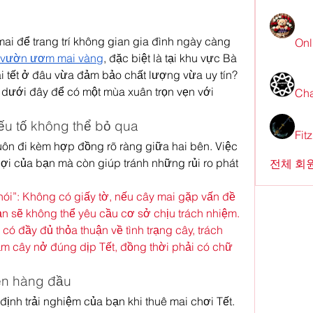
ai để trang trí không gian gia đình ngày càng 
Onl
vườn ươm mai vàng
, đặc biệt là tại khu vực Bà 
 tết ở đâu vừa đảm bảo chất lượng vừa uy tín? 
dưới đây để có một mùa xuân trọn vẹn với 
Cha
ếu tố không thể bỏ qua
Fit
uôn đi kèm hợp đồng rõ ràng giữa hai bên. Việc 
i của bạn mà còn giúp tránh những rủi ro phát 
전체 회원
ói”: Không có giấy tờ, nếu cây mai gặp vấn đề 
ạn sẽ không thể yêu cầu cơ sở chịu trách nhiệm.
 đầy đủ thỏa thuận về tình trạng cây, trách 
 cây nở đúng dịp Tết, đồng thời phải có chữ 
iên hàng đầu
định trải nghiệm của bạn khi thuê mai chơi Tết. 