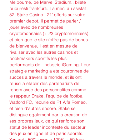
Melbourne, pe Marvel Stadium., bilete 
bucurești frankfurt:. La meci au asistat 
52. Stake Casino : 21' offerts sur votre 
premier depot. Il permet de parier / 
jouer avec de nombreuses 
cryptomonnaies (+ 23 cryptomonnaies) 
et bien que le site n'offre pas de bonus 
de bienvenue, il est en mesure de 
rivaliser avec les autres casinos et 
bookmakers sportifs les plus 
performants de l'industrie iGaming. Leur 
strategie marketing a ete couronnee de 
succes a travers le monde, et ils ont 
reussi a etablir des partenariats de 
renom avec des personnalites comme 
le rappeur Drake, l'equipe de football 
Watford FC, l'ecurie de F1 Alfa Romeo, 
et bien d'autres encore. Stake se 
distingue egalement par la creation de 
ses propres jeux, ce qui renforce son 
statut de leader inconteste du secteur 
des jeux en ligne et de paris sportifs. 
Yonibet : 500' jusqu'a 100% + 50 free 