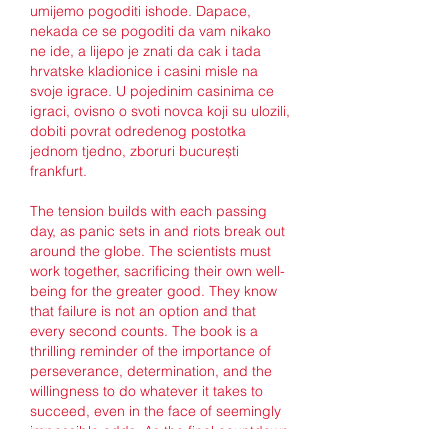
umijemo pogoditi ishode. Dapace, 
nekada ce se pogoditi da vam nikako 
ne ide, a lijepo je znati da cak i tada 
hrvatske kladionice i casini misle na 
svoje igrace. U pojedinim casinima ce 
igraci, ovisno o svoti novca koji su ulozili, 
dobiti povrat odredenog postotka 
jednom tjedno, zboruri bucurești 
frankfurt.
The tension builds with each passing 
day, as panic sets in and riots break out 
around the globe. The scientists must 
work together, sacrificing their own well-
being for the greater good. They know 
that failure is not an option and that 
every second counts. The book is a 
thrilling reminder of the importance of 
perseverance, determination, and the 
willingness to do whatever it takes to 
succeed, even in the face of seemingly 
impossible odds. As the final countdown 