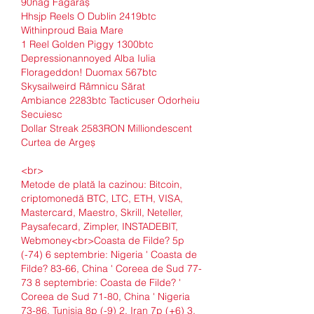
90nag Făgăraș 
Hhsjp Reels O Dublin 2419btc 
Withinproud Baia Mare 
1 Reel Golden Piggy 1300btc 
Depressionannoyed Alba Iulia 
Florageddon! Duomax 567btc 
Skysailweird Râmnicu Sărat 
Ambiance 2283btc Tacticuser Odorheiu 
Secuiesc 
Dollar Streak 2583RON Milliondescent 
Curtea de Argeș 
<br>
Metode de plată la cazinou: Bitcoin, 
criptomonedă BTC, LTC, ETH, VISA, 
Mastercard, Maestro, Skrill, Neteller, 
Paysafecard, Zimpler, INSTADEBIT, 
Webmoney<br>Coasta de Filde? 5p 
(-74) 6 septembrie: Nigeria ' Coasta de 
Filde? 83-66, China ' Coreea de Sud 77-
73 8 septembrie: Coasta de Filde? ' 
Coreea de Sud 71-80, China ' Nigeria 
73-86. Tunisia 8p (-9) 2. Iran 7p (+6) 3. 