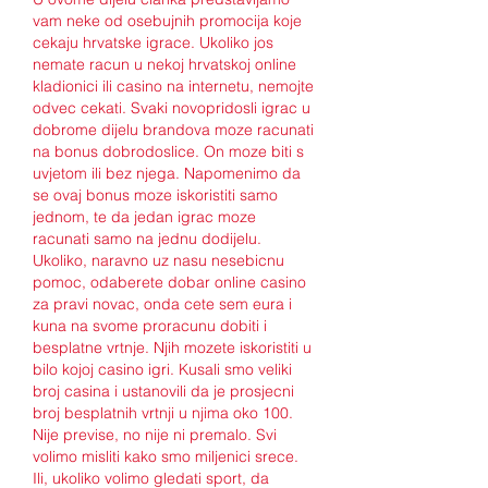
vam neke od osebujnih promocija koje 
cekaju hrvatske igrace. Ukoliko jos 
nemate racun u nekoj hrvatskoj online 
kladionici ili casino na internetu, nemojte 
odvec cekati. Svaki novopridosli igrac u 
dobrome dijelu brandova moze racunati 
na bonus dobrodoslice. On moze biti s 
uvjetom ili bez njega. Napomenimo da 
se ovaj bonus moze iskoristiti samo 
jednom, te da jedan igrac moze 
racunati samo na jednu dodijelu. 
Ukoliko, naravno uz nasu nesebicnu 
pomoc, odaberete dobar online casino 
za pravi novac, onda cete sem eura i 
kuna na svome proracunu dobiti i 
besplatne vrtnje. Njih mozete iskoristiti u 
bilo kojoj casino igri. Kusali smo veliki 
broj casina i ustanovili da je prosjecni 
broj besplatnih vrtnji u njima oko 100. 
Nije previse, no nije ni premalo. Svi 
volimo misliti kako smo miljenici srece. 
Ili, ukoliko volimo gledati sport, da 