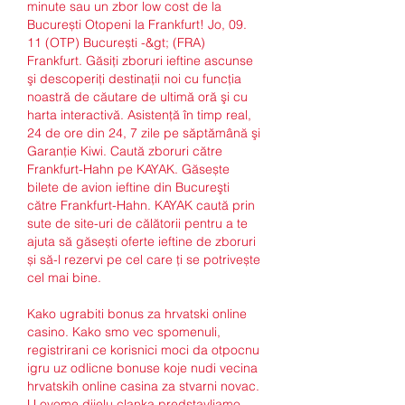
minute sau un zbor low cost de la 
București Otopeni la Frankfurt! Jo, 09. 
11 (OTP) București -&gt; (FRA) 
Frankfurt. Găsiţi zboruri ieftine ascunse 
şi descoperiţi destinaţii noi cu funcţia 
noastră de căutare de ultimă oră şi cu 
harta interactivă. Asistenţă în timp real, 
24 de ore din 24, 7 zile pe săptămână şi 
Garanţie Kiwi. Caută zboruri către 
Frankfurt-Hahn pe KAYAK. Găsește 
bilete de avion ieftine din Bucureşti 
către Frankfurt-Hahn. KAYAK caută prin 
sute de site-uri de călătorii pentru a te 
ajuta să găsești oferte ieftine de zboruri 
și să-l rezervi pe cel care ți se potrivește 
cel mai bine. 
Kako ugrabiti bonus za hrvatski online 
casino. Kako smo vec spomenuli, 
registrirani ce korisnici moci da otpocnu 
igru uz odlicne bonuse koje nudi vecina 
hrvatskih online casina za stvarni novac. 
U ovome dijelu clanka predstavljamo 