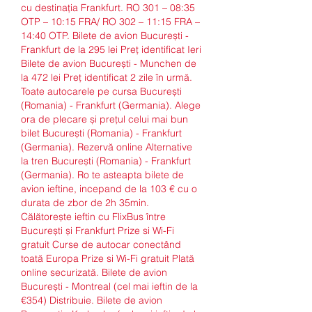
cu destinaţia Frankfurt. RO 301 – 08:35 
OTP – 10:15 FRA/ RO 302 – 11:15 FRA – 
14:40 OTP. Bilete de avion București - 
Frankfurt de la 295 lei Preț identificat Ieri 
Bilete de avion București - Munchen de 
la 472 lei Preț identificat 2 zile în urmă. 
Toate autocarele pe cursa București 
(Romania) - Frankfurt (Germania). Alege 
ora de plecare și prețul celui mai bun 
bilet București (Romania) - Frankfurt 
(Germania). Rezervă online Alternative 
la tren București (Romania) - Frankfurt 
(Germania). Ro te asteapta bilete de 
avion ieftine, incepand de la 103 € cu o 
durata de zbor de 2h 35min. 
Călătorește ieftin cu FlixBus între 
București și Frankfurt Prize si Wi-Fi 
gratuit Curse de autocar conectând 
toată Europa Prize si Wi-Fi gratuit Plată 
online securizată. Bilete de avion 
București - Montreal (cel mai ieftin de la 
€354) Distribuie. Bilete de avion 