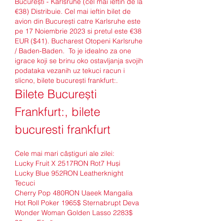
București - Karlsruhe (cel mai ieftin de la 
€38) Distribuie. Cel mai ieftin bilet de 
avion din București catre Karlsruhe este 
pe 17 Noiembrie 2023 si pretul este €38 
EUR ($41). Bucharest Otopeni Karlsruhe 
/ Baden-Baden.  To je idealno za one 
igrace koji se brinu oko ostavljanja svojih 
podataka vezanih uz tekuci racun i 
slicno, bilete bucurești frankfurt:.
Bilete București 
Frankfurt:, bilete 
bucuresti frankfurt
Cele mai mari câștiguri ale zilei:
Lucky Fruit X 2517RON Rot7 Huși 
Lucky Blue 952RON Leatherknight 
Tecuci 
Cherry Pop 480RON Uaeek Mangalia 
Hot Roll Poker 1965$ Sternabrupt Deva 
Wonder Woman Golden Lasso 2283$ 