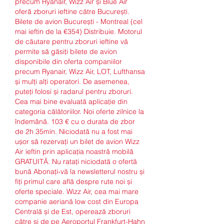
precum Ryanair, Wizz Air și Blue Air 
oferă zboruri ieftine către București. 
Bilete de avion București - Montreal (cel 
mai ieftin de la €354) Distribuie. Motorul 
de căutare pentru zboruri ieftine vă 
permite să găsiți bilete de avion 
disponibile din oferta companiilor 
precum Ryanair, Wizz Air, LOT, Lufthansa 
și mulți alți operatori. De asemenea, 
puteți folosi și radarul pentru zboruri. 
Cea mai bine evaluată aplicație din 
categoria călătoriilor. Noi oferte zilnice la 
îndemână. 103 € cu o durata de zbor 
de 2h 35min. Niciodată nu a fost mai 
ușor să rezervați un bilet de avion Wizz 
Air ieftin prin aplicația noastră mobilă 
GRATUITĂ. Nu ratați niciodată o ofertă 
bună Abonați-vă la newsletterul nostru și 
fiți primul care află despre rute noi și 
oferte speciale. Wizz Air, cea mai mare 
companie aeriană low cost din Europa 
Centrală și de Est, operează zboruri 
către și de pe Aeroportul Frankfurt-Hahn 