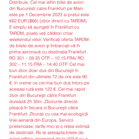
Distribuie. Cel mai ieftin bilet de avion 
din București catre Frankfurt pe Main 
este pe 1 Decembrie 2023 si pretul este 
€62 EUR ($66) (zbor direct cu TAROM). 
E simplu să ajungeţi în Frankfurt cu 
TAROM, poate veţi călători chiar 
weekendul viitor. Verificaţi oferta TAROM 
de bilete de avion şi îmbarcaţi-vă în 
prima aeronavă cu destinaţia Frankfurt. 
RO 301 – 08:35 OTP – 10:15 FRA/ RO 
302 – 11:15 FRA – 14:40 OTP. Cel mai 
bun zbor doar dus din Bucureşti în 
Frankfurt din ultimele 72 de ore este 90 
€, în vreme ce cel mai bun dus întors pe 
aceeași rută este 122 €. Cel mai rapid 
zbor din Bucureşti către Frankfurt 
durează 2h 35m. Zborurile directe 
pleacă în fiecare zi Bucureşti către 
Frankfurt. Zburați cu cea mai ecologică 
linie aeriană din Europa. Servicii 
prietenoase, tarife mici și o rețea extinsă 
de destinații. Ro te asteapta bilete de 
avion ieftine, incepand de la 103 € cu o 