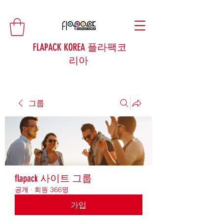
FLAPACK KOREA 플라팩코
리아
그룹
flapack 사이트 그룹
공개
·
회원 366명
가입