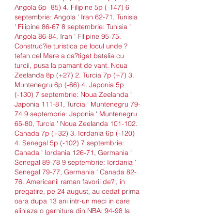
Angola 6p -85) 4. Filipine 5p (-147) 6 
septembrie: Angola ' Iran 62-71, Tunisia 
' Filipine 86-67 8 septembrie: Tunisia ' 
Angola 86-84, Iran ' Filipine 95-75. 
Construc?ie turistica pe locul unde ?
tefan cel Mare a ca?tigat batalia cu 
turcii, pusa la pamant de vant. Noua 
Zeelanda 8p (+27) 2. Turcia 7p (+7) 3. 
Muntenegru 6p (-66) 4. Japonia 5p 
(-130) 7 septembrie: Noua Zeelanda ' 
Japonia 111-81, Turcia ' Muntenegru 79-
74 9 septembrie: Japonia ' Muntenegru 
65-80, Turcia ' Noua Zeelanda 101-102. 
Canada 7p (+32) 3. Iordania 6p (-120) 
4. Senegal 5p (-102) 7 septembrie: 
Canada ' Iordania 126-71, Germania ' 
Senegal 89-78 9 septembrie: Iordania ' 
Senegal 79-77, Germania ' Canada 82-
76. Americanii raman favorii de?i, in 
pregatire, pe 24 august, au cedat prima 
oara dupa 13 ani intr-un meci in care 
aliniaza o garnitura din NBA: 94-98 la 