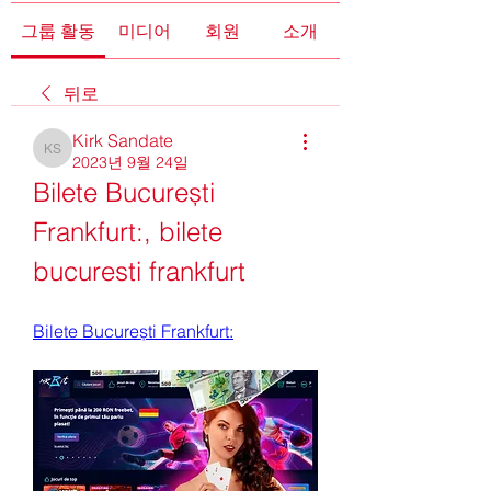
그룹 활동
미디어
회원
소개
뒤로
Kirk Sandate
Kirk Sandate
2023년 9월 24일
Bilete București 
Frankfurt:, bilete 
bucuresti frankfurt
Bilete București Frankfurt: