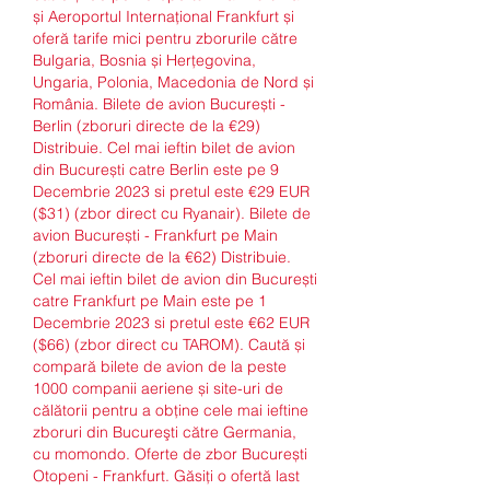
și Aeroportul Internațional Frankfurt și 
oferă tarife mici pentru zborurile către 
Bulgaria, Bosnia și Herțegovina, 
Ungaria, Polonia, Macedonia de Nord și 
România. Bilete de avion București - 
Berlin (zboruri directe de la €29) 
Distribuie. Cel mai ieftin bilet de avion 
din București catre Berlin este pe 9 
Decembrie 2023 si pretul este €29 EUR 
($31) (zbor direct cu Ryanair). Bilete de 
avion București - Frankfurt pe Main 
(zboruri directe de la €62) Distribuie. 
Cel mai ieftin bilet de avion din București 
catre Frankfurt pe Main este pe 1 
Decembrie 2023 si pretul este €62 EUR 
($66) (zbor direct cu TAROM). Caută și 
compară bilete de avion de la peste 
1000 companii aeriene și site-uri de 
călătorii pentru a obține cele mai ieftine 
zboruri din Bucureşti către Germania, 
cu momondo. Oferte de zbor București 
Otopeni - Frankfurt. Găsiți o ofertă last 