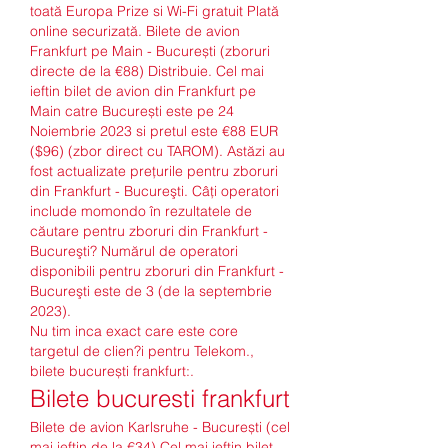
toată Europa Prize si Wi-Fi gratuit Plată 
online securizată. Bilete de avion 
Frankfurt pe Main - București (zboruri 
directe de la €88) Distribuie. Cel mai 
ieftin bilet de avion din Frankfurt pe 
Main catre București este pe 24 
Noiembrie 2023 si pretul este €88 EUR 
($96) (zbor direct cu TAROM). Astăzi au 
fost actualizate prețurile pentru zboruri 
din Frankfurt - Bucureşti. Câți operatori 
include momondo în rezultatele de 
căutare pentru zboruri din Frankfurt - 
Bucureşti? Numărul de operatori 
disponibili pentru zboruri din Frankfurt - 
Bucureşti este de 3 (de la septembrie 
2023). 
Nu tim inca exact care este core 
targetul de clien?i pentru Telekom., 
bilete bucurești frankfurt:.
Bilete bucuresti frankfurt
Bilete de avion Karlsruhe - București (cel 
mai ieftin de la €34) Cel mai ieftin bilet 