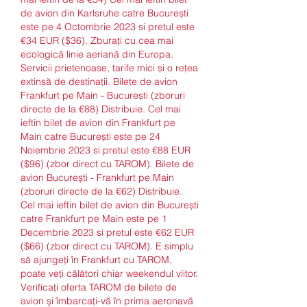
de avion din Karlsruhe catre București 
este pe 4 Octombrie 2023 si pretul este 
€34 EUR ($36). Zburați cu cea mai 
ecologică linie aeriană din Europa. 
Servicii prietenoase, tarife mici și o rețea 
extinsă de destinații. Bilete de avion 
Frankfurt pe Main - București (zboruri 
directe de la €88) Distribuie. Cel mai 
ieftin bilet de avion din Frankfurt pe 
Main catre București este pe 24 
Noiembrie 2023 si pretul este €88 EUR 
($96) (zbor direct cu TAROM). Bilete de 
avion București - Frankfurt pe Main 
(zboruri directe de la €62) Distribuie. 
Cel mai ieftin bilet de avion din București 
catre Frankfurt pe Main este pe 1 
Decembrie 2023 si pretul este €62 EUR 
($66) (zbor direct cu TAROM). E simplu 
să ajungeţi în Frankfurt cu TAROM, 
poate veţi călători chiar weekendul viitor. 
Verificaţi oferta TAROM de bilete de 
avion şi îmbarcaţi-vă în prima aeronavă 