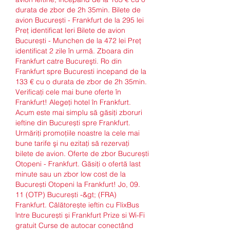
durata de zbor de 2h 35min. Bilete de 
avion București - Frankfurt de la 295 lei 
Preț identificat Ieri Bilete de avion 
București - Munchen de la 472 lei Preț 
identificat 2 zile în urmă. Zboara din 
Frankfurt catre Bucureşti. Ro din 
Frankfurt spre Bucuresti incepand de la 
133 € cu o durata de zbor de 2h 35min. 
Verificați cele mai bune oferte în 
Frankfurt! Alegeți hotel în Frankfurt. 
Acum este mai simplu să găsiţi zboruri 
ieftine din București spre Frankfurt. 
Urmăriţi promoţiile noastre la cele mai 
bune tarife şi nu ezitaţi să rezervaţi 
bilete de avion. Oferte de zbor București 
Otopeni - Frankfurt. Găsiți o ofertă last 
minute sau un zbor low cost de la 
București Otopeni la Frankfurt! Jo, 09. 
11 (OTP) București -&gt; (FRA) 
Frankfurt. Călătorește ieftin cu FlixBus 
între București și Frankfurt Prize si Wi-Fi 
gratuit Curse de autocar conectând 