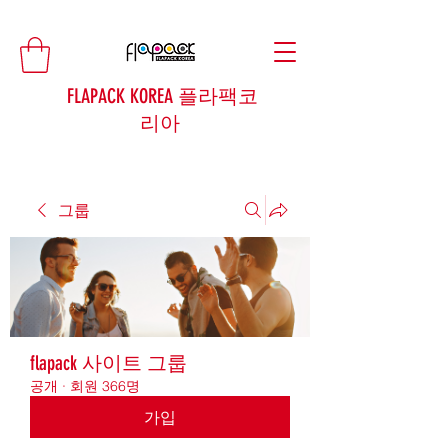
FLAPACK KOREA 플라팩코
리아
그룹
flapack 사이트 그룹
공개
·
회원 366명
가입