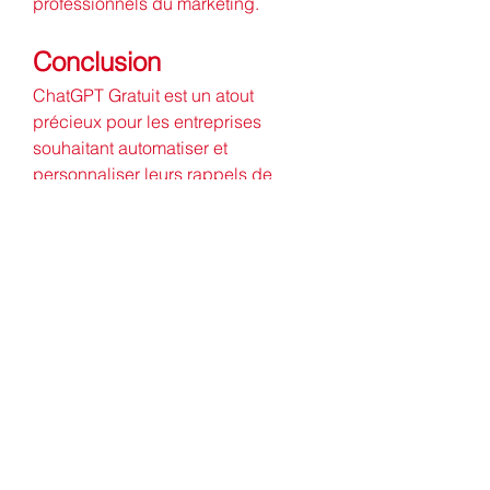
professionnels du marketing.
Conclusion
ChatGPT Gratuit est un atout 
précieux pour les entreprises 
souhaitant automatiser et 
personnaliser leurs rappels de 
marketing par e-mail. Grâce à ses 
capacités d'automatisation, de 
personnalisation et de mise à jour 
continue, il permet aux équipes 
marketing d’améliorer leur efficacité 
tout en maintenant une 
communication de qualité avec 
leurs clients. L'intégration de cet 
outil dans vos stratégies de 
marketing par e-mail pourrait bien 
être la clé pour renforcer 
l'engagement client et maximiser 